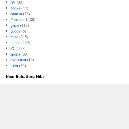
AV
(33)
books
(44)
camera
(78)
Formula 1
(80)
game
(118)
goods
(6)
misc
(315)
music
(139)
PC
(117)
sports
(33)
tokusatsu
(19)
train
(56)
Nise-Itchatteru Hibi