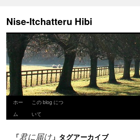
Nise-Itchatteru Hibi
コ
ホー
この blog につ
ン
ム
いて
テ
君に届け
「
」タグアーカイブ
ン