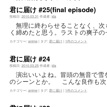
ツ
君に届け #25(final episode)
へ
投稿日:
2010.03.31
作成者:
ida
無理に終わらせることなく、次
ス
く締めたと思う。ラストの爽子の
キ
カテゴリー:
anime
|
タグ:
君に届け
|
1件のコメント
ッ
プ
君に届け #24
投稿日:
2010.03.25
作成者:
ida
演出いいよね。冒頭の無音で雪
のシーンとか。 こんな良作も次
カテゴリー:
anime
|
タグ:
君に届け
|
1件のコメント