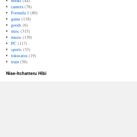
books
(44)
camera
(78)
Formula 1
(80)
game
(118)
goods
(6)
misc
(315)
music
(139)
PC
(117)
sports
(33)
tokusatsu
(19)
train
(56)
Nise-Itchatteru Hibi