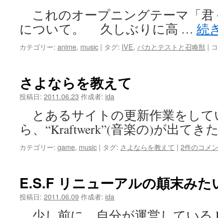
これのオープニングテーマ「君＋謎
について。 久しぶりに高 …
続
バ
カテゴリー:
anime
,
music
|
タグ:
IVE
,
バカとテストと召喚獣
|
コ
カ
と
テ
さよならを教えて
ス
ト
投稿日:
2011.06.23
作成者:
ida
と
とあるサイトの更新作業をして
召
喚
ら、“Kraftwerk”(音楽の)が出てき
獣
に
カテゴリー:
game
,
music
|
タグ:
さよならを教えて
|
2件のコメ
っ
#
は
E.S.F リニューアルの顛末み
投稿日:
2011.06.09
作成者:
ida
少し前に、自分が運営している Etern