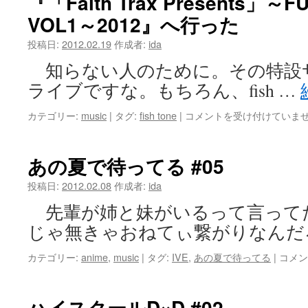
『「Faith Trax Presents」～F
は
VOL1～2012』へ行った
投稿日:
2012.02.19
作成者:
ida
知らない人のために。その特設
ライブですな。もちろん、fish …
『「Faith
カテゴリー:
music
|
タグ:
fish tone
|
コメントを受け付けていま
Trax
Presents」
～
あの夏で待ってる #05
FUTURE
TRAX
投稿日:
2012.02.08
作成者:
ida
VOL1
先輩が姉と妹がいるって言って
～
2012』
じゃ無きゃおねてぃ繋がりなんだ
へ
行
あ
カテゴリー:
anime
,
music
|
タグ:
IVE
,
あの夏で待ってる
|
コメン
っ
の
た
夏
は
で
ハイスクールD×D #02