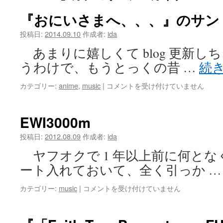
ツ
『おにいさまへ、、、』のサン
へ
投稿日:
2014.09.10
作成者:
ida
あまりに嬉しくて blog 更新
ス
うわけで、もうとっくの昔 …
続
キ
『お
カテゴリー:
anime
,
music
|
コメントを受け付けていません
ッ
に
い
プ
さ
EWI3000m
ま
へ、、、』
投稿日:
2012.08.09
作成者:
ida
の
ヤフオクで 1 年以上前に何と
サ
ン
ート入れておいて、全く引っか 
ト
ラ
EWI3000m
カテゴリー:
music
|
コメントを受け付けていません
が
は
発
売