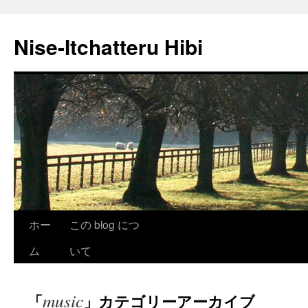
Nise-Itchatteru Hibi
コ
ホー
この blog につ
ン
ム
いて
テ
music
「
」カテゴリーアーカイブ
ン