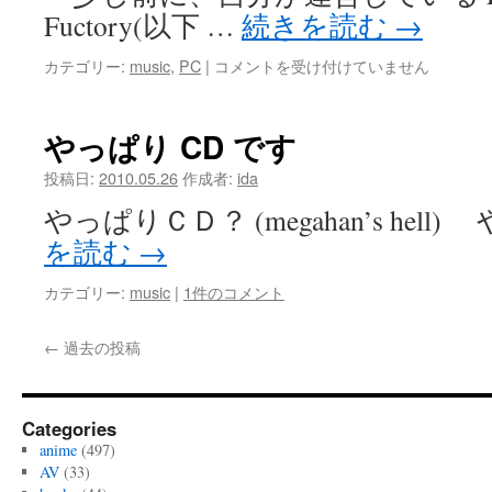
Fuctory(以下 …
続きを読む
→
E.S.F
カテゴリー:
music
,
PC
|
コメントを受け付けていません
リ
ニ
ュ
やっぱり CD です
ー
ア
投稿日:
2010.05.26
作成者:
ida
ル
やっぱりＣＤ？ (megahan’s hell
の
顛
を読む
→
末
み
カテゴリー:
music
|
1件のコメント
た
い
←
過去の投稿
な
も
の
は
Categories
anime
(497)
AV
(33)