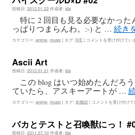
待
っ
投稿日:
2012.01.22
作成者:
ida
て
特に 2 回目も見る必要なかった
る
#05
っぱりつまらんわ。:-) と …
続き
は
ハ
カテゴリー:
anime
,
music
|
タグ:
IVE
|
コメントを受け付けてい
イ
ス
ク
Ascii Art
ー
ル
投稿日:
2012.01.21
作成者:
ida
D×D
この blog はいつ始めたんだろ
#02
は
ていたら、アスキーアートが …
Ascii
カテゴリー:
anime
,
music
|
タグ:
化物語
|
コメントを受け付けて
Art
は
バカとテストと召喚獣にっ！ #0
投稿日:
2011.07.10
作成者:
ida