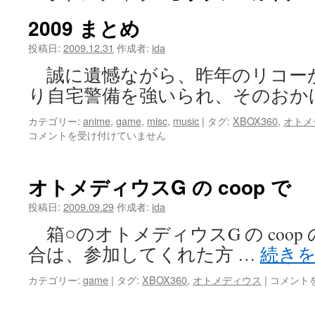
ツ
2009 まとめ
へ
投稿日:
2009.12.31
作成者:
ida
誠に遺憾ながら、昨年のリコー
ス
り自宅警備を強いられ、そのおか
キ
カテゴリー:
anime
,
game
,
misc
,
music
|
タグ:
XBOX360
,
オトメ
ッ
コメントを受け付けていません
プ
オトメディウスG の coop で
投稿日:
2009.09.29
作成者:
ida
箱○のオトメディウスG の coo
合は、参加してくれた方 …
続き
オ
カテゴリー:
game
|
タグ:
XBOX360
,
オトメディウス
|
コメント
ト
メ