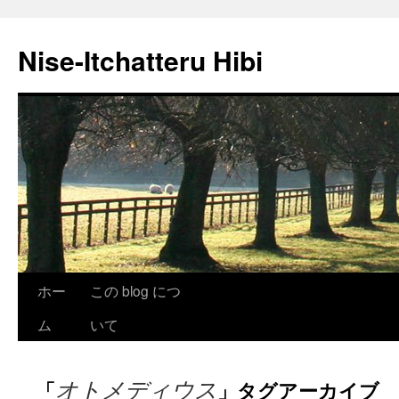
Nise-Itchatteru Hibi
コ
ホー
この blog につ
ン
ム
いて
テ
オトメディウス
「
」タグアーカイブ
ン