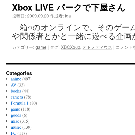
デ
Xbox LIVE パークで下屋さん
ィ
ウ
投稿日:
2009.09.20
作成者:
ida
ス
箱○のオンラインで、そのゲー
G
の
や関係者とかと一緒に遊べる企画
coop
で
Xbox
カテゴリー:
game
|
タグ:
XBOX360
,
オトメディウス
|
コメント
は
LIVE
パ
ー
ク
Categories
で
anime
(497)
下
AV
(33)
屋
books
(44)
さ
camera
(78)
ん
Formula 1
(80)
は
game
(118)
goods
(6)
misc
(315)
music
(139)
PC
(117)