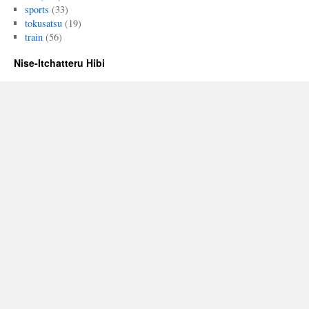
sports
(33)
tokusatsu
(19)
train
(56)
Nise-Itchatteru Hibi