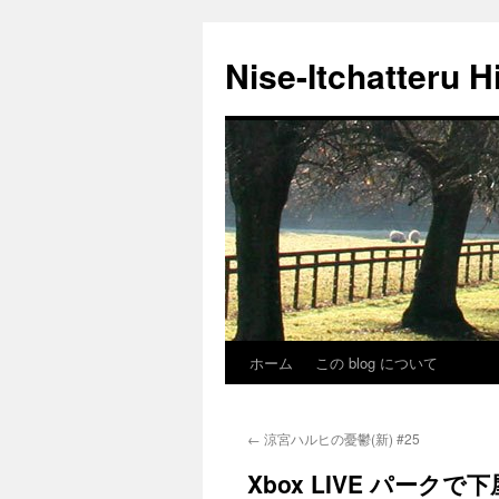
Nise-Itchatteru H
ホーム
この blog について
コ
ン
←
涼宮ハルヒの憂鬱(新) #25
テ
Xbox LIVE パークで
ン