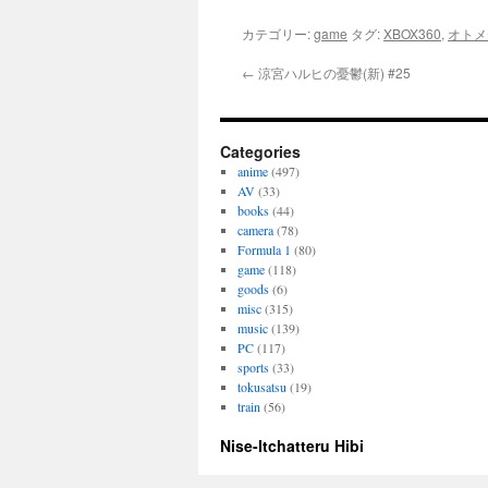
カテゴリー:
game
タグ:
XBOX360
,
オトメ
←
涼宮ハルヒの憂鬱(新) #25
Categories
anime
(497)
AV
(33)
books
(44)
camera
(78)
Formula 1
(80)
game
(118)
goods
(6)
misc
(315)
music
(139)
PC
(117)
sports
(33)
tokusatsu
(19)
train
(56)
Nise-Itchatteru Hibi