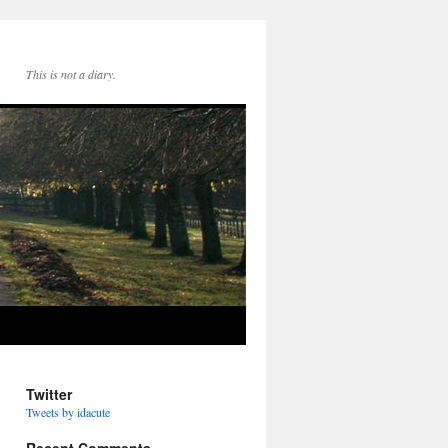
This is not a diary.
Twitter
Tweets by idacute