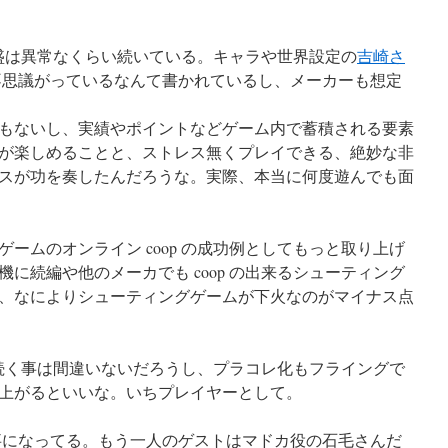
繁盛は異常なくらい続いている。キャラや世界設定の
吉崎さ
思議がっているなんて書かれているし、メーカーも想定
もないし、実績やポイントなどゲーム内で蓄積される要素
が楽しめることと、ストレス無くプレイできる、絶妙な非
スが功を奏したんだろうな。実際、本当に何度遊んでも面
ムのオンライン coop の成功例としてもっと取り上げ
に続編や他のメーカでも coop の出来るシューティング
、なによりシューティングゲームが下火なのがマイナス点
が続く事は間違いないだろうし、プラコレ化もフライングで
上がるといいな。いちプレイヤーとして。
になってる。もう一人のゲストはマドカ役の石毛さんだ