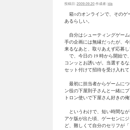
投稿日:
2009.09.20
作成者:
ida
ツ
箱○のオンラインで、そのゲ
へ
あるらしい。
ス
自分はシューティングゲーム
手の企画には無縁だったが、今
キ
来るなあと、取りあえず応募し
ッ
で、今日の 19 時から開始
コンッとお誘いが。当選するな
プ
セット付けて招待を受け入れて
最初に担当者からゲームにつ
ン役の下屋則子さんと一緒にプ
トロン使いで下屋さん好きの俺
というわけで、短い時間なが
アケ版が出た頃、ゲーセンにジ
ど、難しくて自分のセリフが「