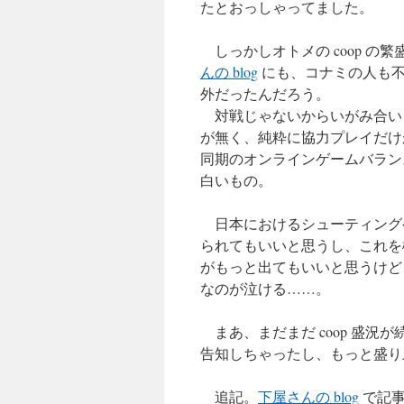
たとおっしゃってました。
しっかしオトメの coop の
んの blog
にも、コナミの人も不
外だったんだろう。
対戦じゃないからいがみ合い
が無く、純粋に協力プレイだけ
同期のオンラインゲームバラン
白いもの。
日本におけるシューティングゲー
られてもいいと思うし、これを機
がもっと出てもいいと思うけど
なのが泣ける……。
まあ、まだまだ coop 盛況
告知しちゃったし、もっと盛り
追記。
下屋さんの blog
で記事