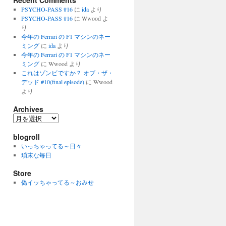
Recent Comments
PSYCHO-PASS #16
に
ida
より
PSYCHO-PASS #16
に
Wwood
よ
り
今年の Ferrari の F1 マシンのネー
ミング
に
ida
より
今年の Ferrari の F1 マシンのネー
ミング
に
Wwood
より
これはゾンビですか？ オブ・ザ・
デッド #10(final episode)
に
Wwood
より
Archives
Archives
blogroll
いっちゃってる～日々
瑣末な毎日
Store
偽イッちゃってる～おみせ