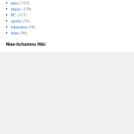
misc
(315)
music
(139)
PC
(117)
sports
(33)
tokusatsu
(19)
train
(56)
Nise-Itchatteru Hibi