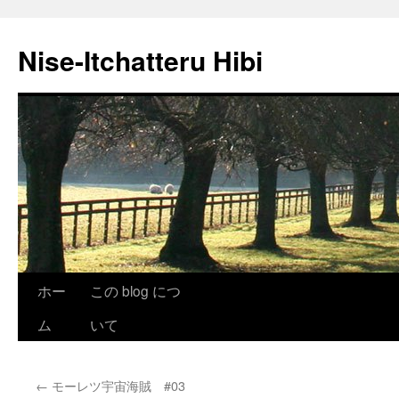
Nise-Itchatteru Hibi
コ
ホー
この blog につ
ン
ム
いて
テ
←
モーレツ宇宙海賊 #03
ン