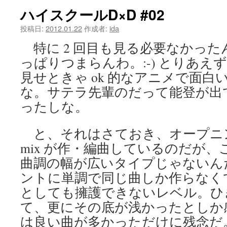
ハイスクールD×D #02
ツ
投稿日:
2012.01.22
作成者:
ida
へ
特に 2 回目も見る必要なかった
ス
っぱりつまらんわ。:-) とりあえ
キ
見せときゃ ok 的なアニメで面
な。サテラ先輩のだって能登が出
ッ
ったしな。
プ
と、それはさておき、オープニング
mix が作・編曲しているのだが
曲調の幅が広いタイプじゃないん
ントに単調で同じ曲しか作らなく
としても擁護できないレベル。ひ
て、更にその底が浅かったとしか
は良い曲が多かっただけに残念だ