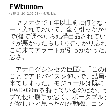
EWI3000m
ツ
投稿日:
2012.08.09
作成者:
ida
へ
ヤフオクで 1 年以上前に何と
ス
ート入れておいて、全く引っかか
キ
で(後で調べたら結構出品されて
ドが悪かったらしい)すっかり忘
ッ
こに来てアラートが引っかかった
プ
悪さ。
アナログシンセの巨匠に「この
ことでアドバイスを仰いで、結局
来てしまった。モジュールは既に EW
EWI3030m を持っているのだ
プで使い勝手が悪く、ポータブルタイプ
が欲しいと思ったのが動機。コン