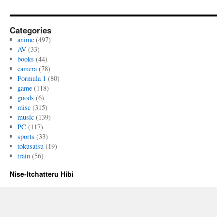
Categories
anime
(497)
AV
(33)
books
(44)
camera
(78)
Formula 1
(80)
game
(118)
goods
(6)
misc
(315)
music
(139)
PC
(117)
sports
(33)
tokusatsu
(19)
train
(56)
Nise-Itchatteru Hibi