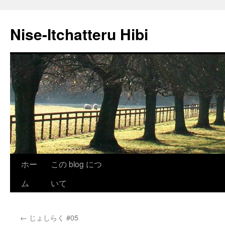
Nise-Itchatteru Hibi
コ
ホー
この blog につ
ン
ム
いて
テ
←
じょしらく #05
ン