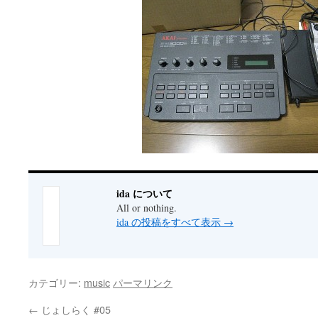
ida について
All or nothing.
ida の投稿をすべて表示
→
カテゴリー:
music
パーマリンク
←
じょしらく #05