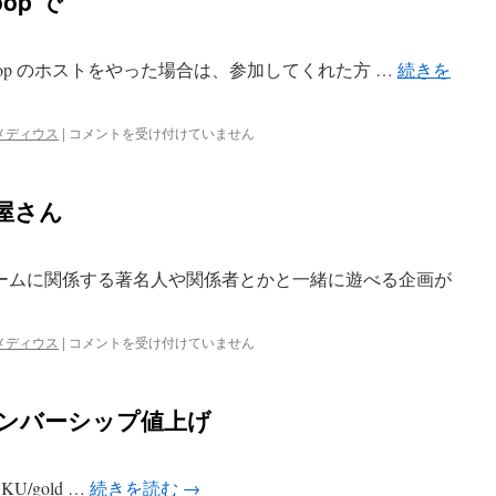
op で
イ
ン
ス
ト
oop のホストをやった場合は、参加してくれた方 …
続きを
ー
ル
デ
オ
メディウス
|
コメントを受け付けていません
ィ
ト
ス
メ
ク
デ
は
下屋さん
ィ
ウ
ス
G
ームに関係する著名人や関係者とかと一緒に遊べる企画が
の
coop
で
Xbox
メディウス
|
コメントを受け付けていません
は
LIVE
パ
ー
ドメンバーシップ値上げ
ク
で
下
屋
/SKU/gold …
続きを読む
→