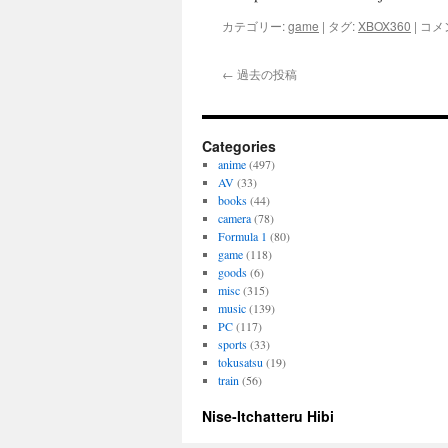
XBO
カテゴリー:
game
|
タグ:
XBOX360
|
コメ
Live
ゴ
←
過去の投稿
ー
ル
ド
メ
Categories
ン
anime
(497)
バ
AV
(33)
ー
books
(44)
シ
camera
(78)
ッ
Formula 1
(80)
プ
game
(118)
値
goods
(6)
上
misc
(315)
げ
music
(139)
は
PC
(117)
sports
(33)
tokusatsu
(19)
train
(56)
Nise-Itchatteru Hibi