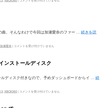
t 3
,
XBOX360
|
コメントを受け付けていません
ュ
3
ウ
で
は
も
CR
dupe
は
e 氏の曲。そんなわけで今回は加瀬愛奈のファー …
続きを読
『ai』
加瀬愛奈
|
コメントを受け付けていません
/
加
瀬
t 3 のインストールディスク
愛
奈
は
トールディスク付きなので、予めダッシュボードからイ …
続
Forza
t 3
,
XBOX360
|
コメントを受け付けていません
Motorsport
3
の