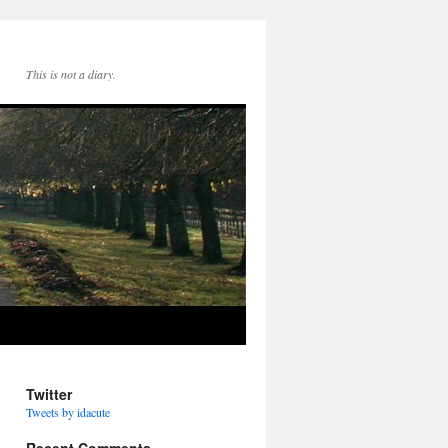
This is not a diary.
Twitter
Tweets by idacute