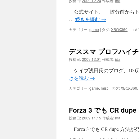
投稿日:
2009.12.24
作成者:
ida
公式サイト。 随分前からト
…
続きを読む
→
0
カテゴリー:
game
|
タグ:
XBOX360
|
コメ
day
Attac
on
デススマ プロフハイ
Earth
は
投稿日:
2009.12.01
作成者:
ida
残
念
ケイブ浅田氏のブログ、100
な
きを読む
→
出
来
カテゴリー:
game
,
misc
|
タグ:
XBOX360
,
で
し
た
は
Forza 3 でも CR dupe
投稿日:
2009.11.15
作成者:
ida
Forza 3 でも CR dupe