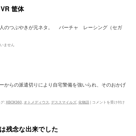
VR 筐体
人のつぶやきが元ネタ。 バーチャ レーシング（セガ
いません
ーからの派遣切りにより自宅警備を強いられ、そのおかげ
2009
グ:
XBOX360
,
オトメディウス
,
デススマイルズ
,
化物語
|
コメントを受け付け
ま
と
め
は
Earth は残念な出来でした