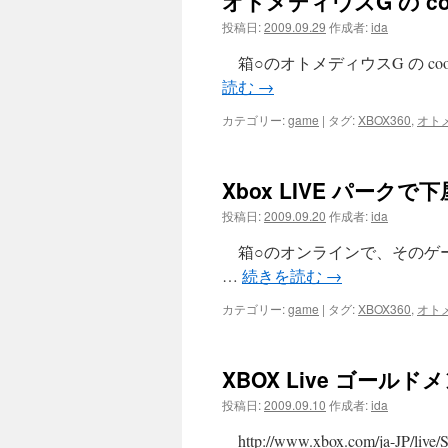
オトメディウスG の co
投稿日:
2009.09.29
作成者:
ida
箱○のオトメディウスG の c
読む
→
カテゴリー:
game
|
タグ:
XBOX360
,
オト
Xbox LIVE パークで
投稿日:
2009.09.20
作成者:
ida
箱○のオンラインで、そのゲ
…
続きを読む
→
カテゴリー:
game
|
タグ:
XBOX360
,
オト
XBOX Live ゴール
投稿日:
2009.09.10
作成者:
ida
http://www.xbox.com/ja-JP/live