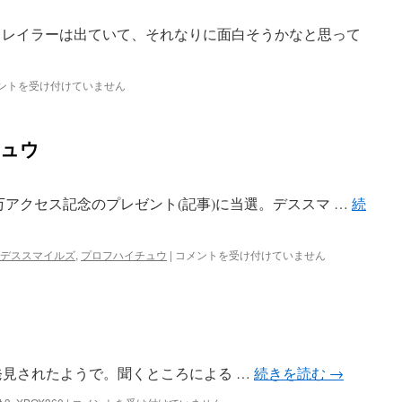
レイラーは出ていて、それなりに面白そうかなと思って
ントを受け付けていません
k
チュウ
万アクセス記念のプレゼント(記事)に当選。デススマ …
続
デ
デススマイルズ
,
プロフハイチュウ
|
コメントを受け付けていません
ス
ス
マ
プ
ロ
フ
ハ
 方法が発見されたようで。聞くところによる …
続きを読む
→
イ
チ
Forza