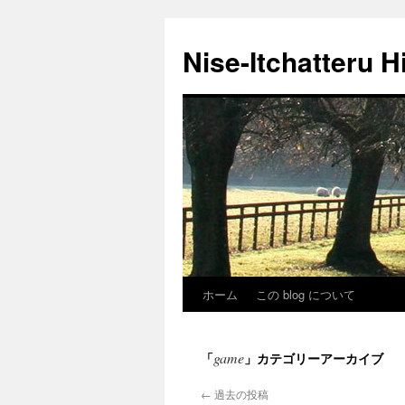
Nise-Itchatteru H
ホーム
この blog について
コ
ン
game
「
」カテゴリーアーカイブ
テ
←
過去の投稿
ン