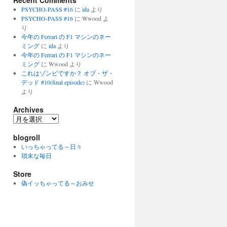
Recent Comments
PSYCHO-PASS #16
に
ida
より
PSYCHO-PASS #16
に
Wwood
よ
り
今年の Ferrari の F1 マシンのネー
ミング
に
ida
より
今年の Ferrari の F1 マシンのネー
ミング
に
Wwood
より
これはゾンビですか？ オブ・ザ・
デッド #10(final episode)
に
Wwood
より
Archives
Archives
blogroll
いっちゃってる～日々
瑣末な毎日
Store
偽イッちゃってる～おみせ