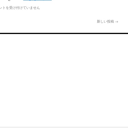
さ
ん
X
ントを受け付けていません
は
新しい投稿
→