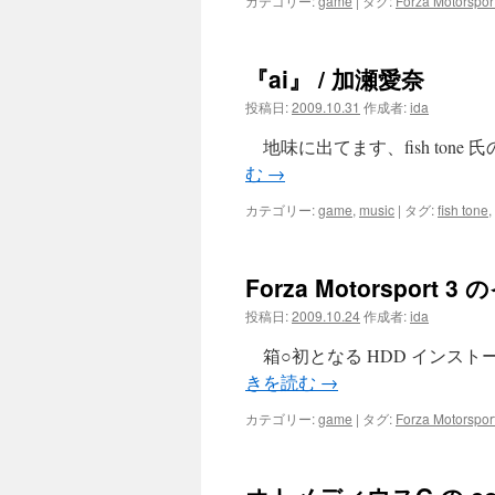
カテゴリー:
game
|
タグ:
Forza Motorspor
『ai』 / 加瀬愛奈
投稿日:
2009.10.31
作成者:
ida
地味に出てます、fish ton
む
→
カテゴリー:
game
,
music
|
タグ:
fish tone
,
Forza Motorspor
投稿日:
2009.10.24
作成者:
ida
箱○初となる HDD インス
きを読む
→
カテゴリー:
game
|
タグ:
Forza Motorspor