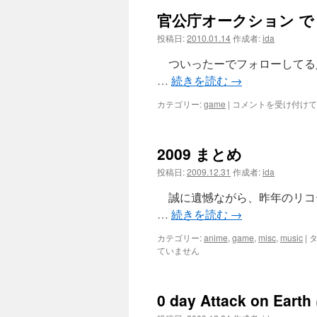
官公庁オークション で 
ツ
投稿日:
2010.01.14
作成者:
ida
へ
ついったーでフォローしてる
ス
…
続きを読む
→
キ
官
カテゴリー:
game
|
コメントを受け付けて
公
ッ
庁
オ
2009 まとめ
ー
プ
ク
投稿日:
2009.12.31
作成者:
ida
シ
ョ
誠に遺憾ながら、昨年のリコ
ン
…
続きを読む
→
で
VR
カテゴリー:
anime
,
game
,
misc
,
music
|
タ
筐
ていません
体
は
0 day Attack on 