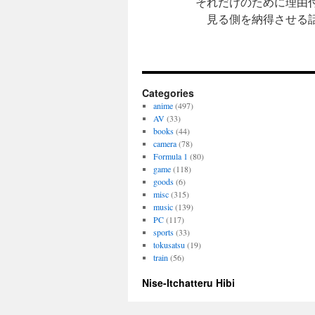
それだけのために理由
見る側を納得させる話
Categories
anime
(497)
AV
(33)
books
(44)
camera
(78)
Formula 1
(80)
game
(118)
goods
(6)
misc
(315)
music
(139)
PC
(117)
sports
(33)
tokusatsu
(19)
train
(56)
Nise-Itchatteru Hibi