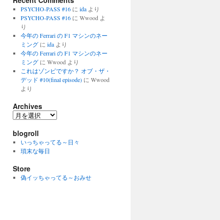
Recent Comments
PSYCHO-PASS #16
に
ida
より
PSYCHO-PASS #16
に
Wwood
よ
り
今年の Ferrari の F1 マシンのネー
ミング
に
ida
より
今年の Ferrari の F1 マシンのネー
ミング
に
Wwood
より
これはゾンビですか？ オブ・ザ・
デッド #10(final episode)
に
Wwood
より
Archives
Archives
blogroll
いっちゃってる～日々
瑣末な毎日
Store
偽イッちゃってる～おみせ