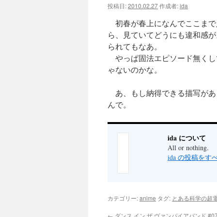
投稿日:
2010.02.27
作成者:
ida
ツ
初春が春上になんでここまで
へ
ら、見ていてどうにも違和感が
られてもなあ。
ス
やっぱ固法エピソード無くし
ゃないのかな。
キ
ッ
あ、もし納得できる描写があ
んで。
プ
ida について
All or nothing.
ida の投稿を
カテゴリー:
anime
タグ:
とある科学の超
←
ダンス イン ザ ヴァンパイアバンド #0