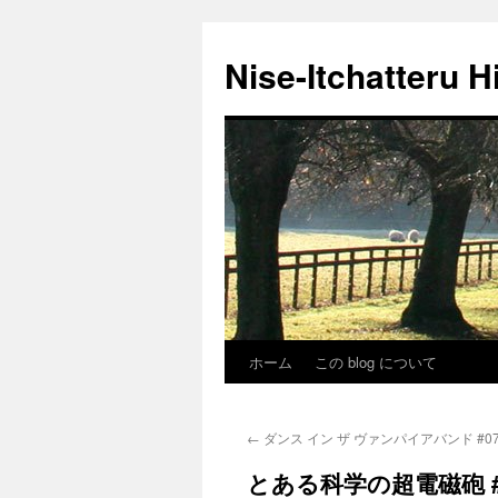
Nise-Itchatteru H
ホーム
この blog について
コ
ン
←
ダンス イン ザ ヴァンパイアバンド #0
テ
とある科学の超電磁砲 #
ン