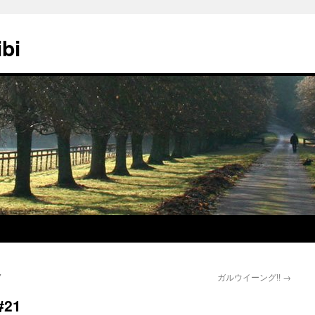
ibi
7
ガルウイーング!!
→
21