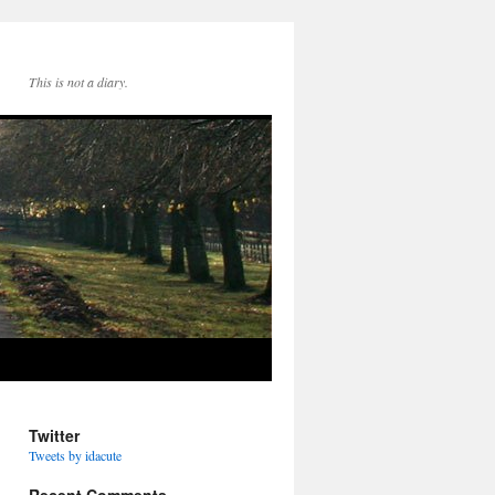
This is not a diary.
Twitter
Tweets by idacute