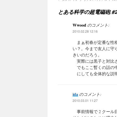
とある科学の超電磁砲 #2
Wwood
のコメント:
2010.02.28 12:16
まぁ初春が定番な性格
い？。今まで友人に守
きいのだろう。
実際には黒子と対比さ
でもここ暫くの話の中
にしても全体的な説明
ida
のコメント:
2010.03.01 11:27
事前情報で 2 クー