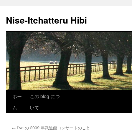
Nise-Itchatteru Hibi
コ
ホー
この blog につ
ン
ム
いて
テ
←
I’ve の 2009 年武道館コンサートのこと
ン