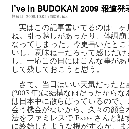
I’ve in BUDOKAN 2009 報
ツ
投稿日:
2008.10.03
作成者:
ida
へ
実はこの記事書いてるのは一ヶ
ス
ね。引っ越しがあったり、体調崩
キ
なってしまった。今更書いたとこ
いし、意味ねーだろって感じだけ
ッ
し、一応この日にはこんな事があ
プ
して残しておこうと思う。
さて、当日はいい天気だったと
(2005 年)は結構な雨だったか
は日本中に散らばっているので、
会う機会がないから、久々の顔合
法をファミレスで Exass さんと
に終始したような機がするが、ま