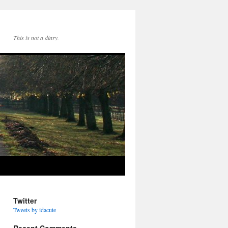
This is not a diary.
Twitter
Tweets by idacute