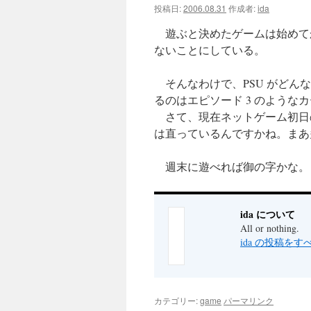
投稿日:
2006.08.31
作成者:
ida
ツ
遊ぶと決めたゲームは始めて
へ
ないことにしている。
ス
そんなわけで、PSU がどん
るのはエピソード 3 のような
キ
さて、現在ネットゲーム初日の
ッ
は直っているんですかね。まあ
プ
週末に遊べれば御の字かな。
ida について
All or nothing.
ida の投稿を
カテゴリー:
game
パーマリンク