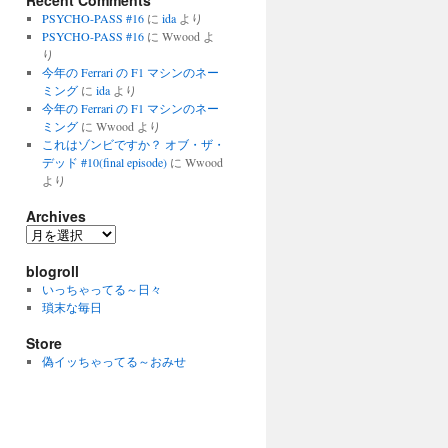
Recent Comments
PSYCHO-PASS #16
に
ida
より
PSYCHO-PASS #16
に
Wwood
よ
り
今年の Ferrari の F1 マシンのネー
ミング
に
ida
より
今年の Ferrari の F1 マシンのネー
ミング
に
Wwood
より
これはゾンビですか？ オブ・ザ・
デッド #10(final episode)
に
Wwood
より
Archives
Archives
blogroll
いっちゃってる～日々
瑣末な毎日
Store
偽イッちゃってる～おみせ