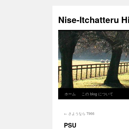
Nise-Itchatteru H
ホーム
この blog について
コ
ン
←
さようなら T966
テ
PSU
ン