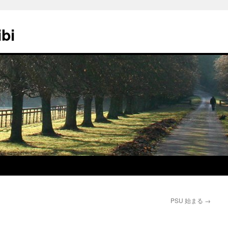
ibi
PSU 始まる
→