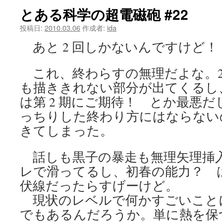
とある科学の超電磁砲 #22
ツ
投稿日:
2010.03.06
作成者:
ida
へ
あと 2 回しかないんですけど！
ス
これ、終わらすの無理だよな。2
キ
も描ききれない部分が出てくるし
ッ
は第 2 期にご期待！ とか最悪
プ
っちりした終わり方にはならない
きてしまった。
話しも黒子の暴走も無理矢理挿
レで滑ってるし、初春の能力？ 
伏線だったらすげーけど。
現状のレベルで何かすごいこと
でもあるんだろうか。単に熱を保