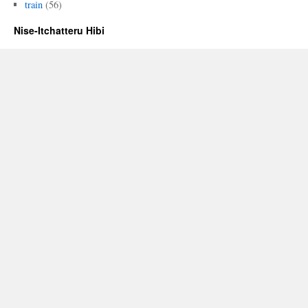
train
(56)
Nise-Itchatteru Hibi