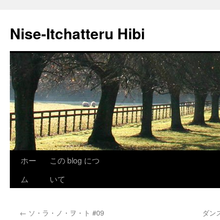
Nise-Itchatteru Hibi
コ
ホー
この blog につ
ン
ム
いて
テ
←
ソ・ラ・ノ・ヲ・ト #09
ダンス
ン