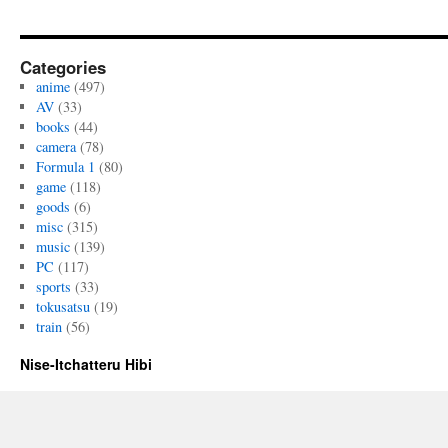
Categories
anime
(497)
AV
(33)
books
(44)
camera
(78)
Formula 1
(80)
game
(118)
goods
(6)
misc
(315)
music
(139)
PC
(117)
sports
(33)
tokusatsu
(19)
train
(56)
Nise-Itchatteru Hibi