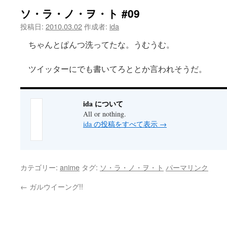
ソ・ラ・ノ・ヲ・ト #09
ツ
投稿日:
2010.03.02
作成者:
ida
へ
ちゃんとぱんつ洗ってたな。うむうむ。
ス
ツイッターにでも書いてろととか言われそうだ。
キ
ッ
ida について
プ
All or nothing.
ida の投稿をすべて表示
→
カテゴリー:
anime
タグ:
ソ・ラ・ノ・ヲ・ト
パーマリンク
←
ガルウイーング!!