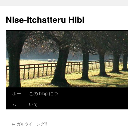
Nise-Itchatteru Hibi
コ
ホー
この blog につ
ン
ム
いて
テ
←
ガルウイーング!!
ン