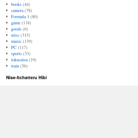
books
(44)
camera
(78)
Formula 1
(80)
game
(118)
goods
(6)
misc
(315)
music
(139)
PC
(117)
sports
(33)
tokusatsu
(19)
train
(56)
Nise-Itchatteru Hibi