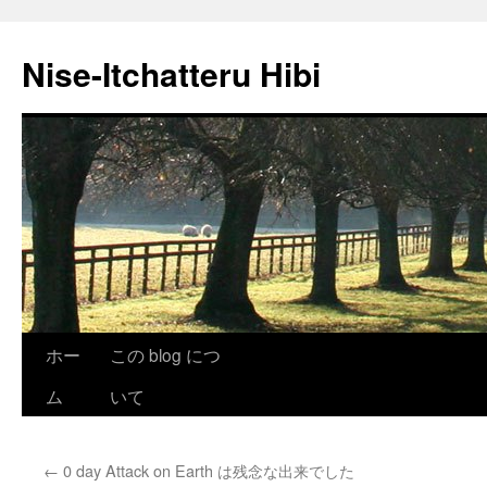
Nise-Itchatteru Hibi
コ
ホー
この blog につ
ン
ム
いて
テ
←
0 day Attack on Earth は残念な出来でした
ン