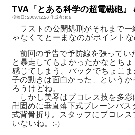
TVA『とある科学の超電磁砲』 #
ツ
投稿日:
2009.12.26
作成者:
ida
へ
ラストの公開処刑がそれまで一
ス
ゃなくてとーまなのがポイントな
キ
前回の予告で予防線を張ってい
ッ
と暴走してもよかったかなとちょ
プ
感じてしまう。バックでちょこま
子の動きは面白かった、というか
ろうけどね。
しかし美琴はプロレス技を多彩
卍固めに垂直落下式ブレーンバス
式背骨折り。スタッフにプロレス
いないね。:-)