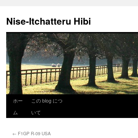
Nise-Itchatteru Hibi
コ
ホー
この blog につ
ン
ム
いて
テ
←
F1GP R-09 USA
ン