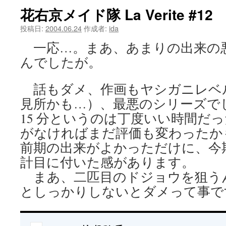
花右京メイド隊 La Verite #12
ツ
投稿日:
2004.06.24
作成者:
ida
へ
一応…。まあ、あまりの出来の
ス
んでしたが。
キ
話もダメ、作画もヤシガニレベ
ッ
見所かも…）、最悪のシリーズで
プ
15 分というのは丁度いい時間だ
がなければまだ評価も変わったか
前期の出来がよかっただけに、今
計目に付いた感があります。
まあ、二匹目のドジョウを狙う
としっかりしないとダメって事で