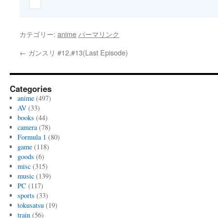
カテゴリー:
anime
パーマリンク
←
ガンスリ #12,#13(Last Episode)
Categories
anime
(497)
AV
(33)
books
(44)
camera
(78)
Formula 1
(80)
game
(118)
goods
(6)
misc
(315)
music
(139)
PC
(117)
sports
(33)
tokusatsu
(19)
train
(56)