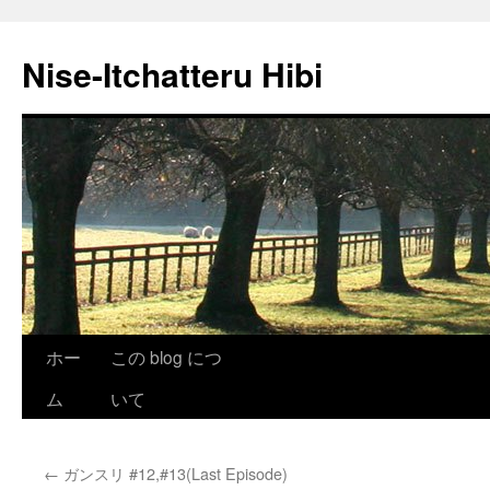
Nise-Itchatteru Hibi
コ
ホー
この blog につ
ン
ム
いて
テ
←
ガンスリ #12,#13(Last Episode)
ン