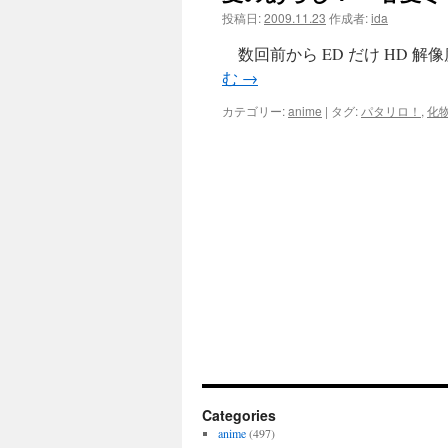
投稿日:
2009.11.23
作成者:
ida
ツ
数回前から ED だけ HD 解
へ
む
→
ス
カテゴリー:
anime
|
タグ:
パタリロ！
,
化
キ
ッ
プ
Categories
anime
(497)