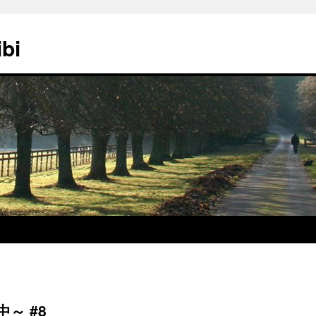
ibi
～ #8