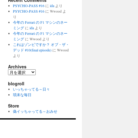
Recent Comments
PSYCHO-PASS #16
に
ida
より
PSYCHO-PASS #16
に
Wwood
よ
り
今年の Ferrari の F1 マシンのネー
ミング
に
ida
より
今年の Ferrari の F1 マシンのネー
ミング
に
Wwood
より
これはゾンビですか？ オブ・ザ・
デッド #10(final episode)
に
Wwood
より
Archives
Archives
blogroll
いっちゃってる～日々
瑣末な毎日
Store
偽イッちゃってる～おみせ