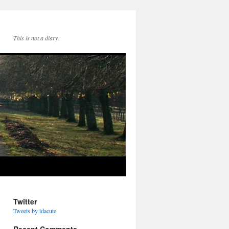
This is not a diary.
Twitter
Tweets by idacute