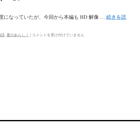
像度になっていたが、今回から本編も HD 解像 …
続きを読
夏
物語
,
夏のあらし！
|
コメントを受け付けていません
の
あ
ら
し！
～
春
夏
冬
中
～
#8
は