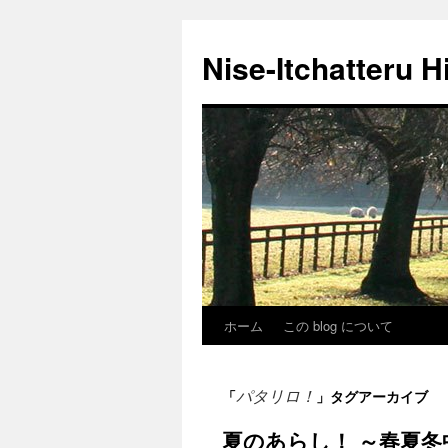
Nise-Itchatteru H
ホーム
この blog について
コ
ン
パタリロ！
「
」タグアーカイブ
テ
夏のあらし！ ～春夏冬中
ン