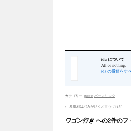
ida について
All or nothing.
ida の投稿を
カテゴリー:
game
パーマリンク
←
夏風邪はバカがひくと言うけれど
への2件のフ
ワゴン行き