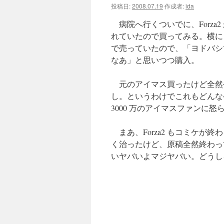
投稿日:
2008.07.19
作成者:
ida
ツ
病院へ行くついでに、Forza
へ
れていたので買ってみる。横に目を
で売っていたので、「ヨドバシ
ス
なあ」と思いつつ購入。
キ
元のアイマス買ったけど全然
ッ
し。というわけでこれもどんな
3000 万のアイマスファンに怒
プ
まあ、Forza2 もコミケが
く治ったけど、原稿全然終わっ
いヤバいよマジヤバい。どうし