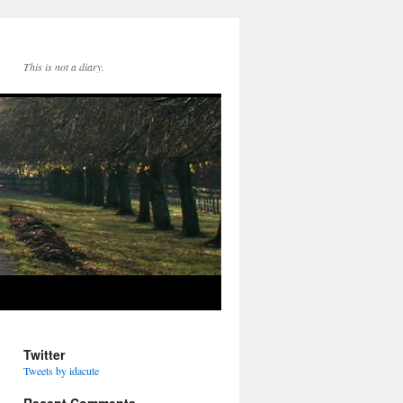
This is not a diary.
Twitter
Tweets by idacute