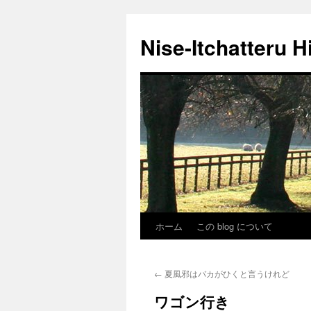
Nise-Itchatteru H
ホーム
この blog について
コ
ン
←
夏風邪はバカがひくと言うけれど
テ
ワゴン行き
ン