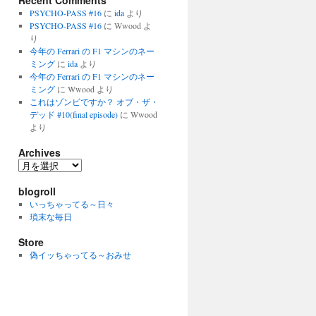
Recent Comments
PSYCHO-PASS #16
に
ida
より
PSYCHO-PASS #16
に
Wwood
よ
り
今年の Ferrari の F1 マシンのネー
ミング
に
ida
より
今年の Ferrari の F1 マシンのネー
ミング
に
Wwood
より
これはゾンビですか？ オブ・ザ・
デッド #10(final episode)
に
Wwood
より
Archives
Archives
blogroll
いっちゃってる～日々
瑣末な毎日
Store
偽イッちゃってる～おみせ