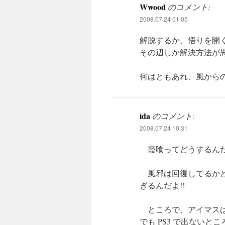
Wwood
のコメント:
2008.07.24 01:05
解脱するか、悟りを開
その辺しか解決方法が
何はともあれ、風から
ida
のコメント:
2008.07.24 10:31
霞喰ってどうするんだ
風邪は回復してるかど
ぎるんだよ!!
ところで、アイマスは 
でも PS3 で出ない