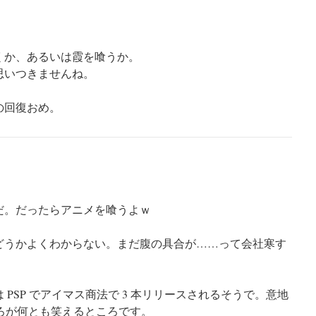
くか、あるいは霞を喰うか。
思いつきませんね。
の回復おめ。
。だったらアニメを喰うよｗ
うかよくわからない。まだ腹の具合が……って会社寒す
PSP でアイマス商法で 3 本リリースされるそうで。意地
ところが何とも笑えるところです。