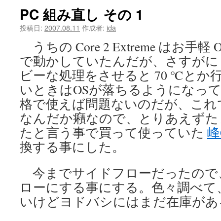
PC 組み直し その 1
ツ
投稿日:
2007.08.11
作成者:
ida
へ
うちの Core 2 Extreme はお手軽 Ove
ス
で動かしていたんだが、さすがに 2 
キ
ビーな処理をさせると 70 ℃と
いときはOSが落ちるようになっ
ッ
格で使えば問題ないのだが、これ
プ
なんだか癪なので、とりあえずた
たと言う事で買って使っていた
峰
換する事にした。
今までサイドフローだったので
ローにする事にする。色々調べて
いけどヨドバシにはまだ在庫が