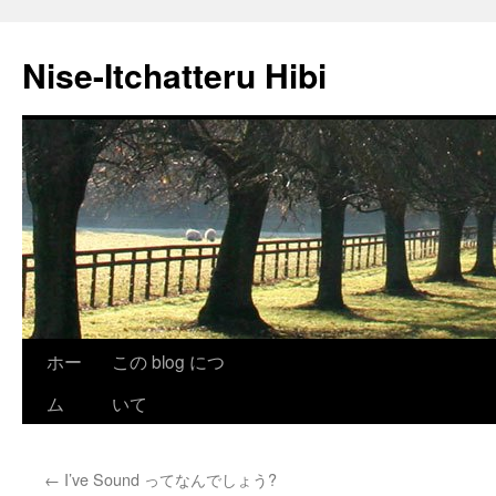
Nise-Itchatteru Hibi
コ
ホー
この blog につ
ン
ム
いて
テ
←
I’ve Sound ってなんでしょう?
ン