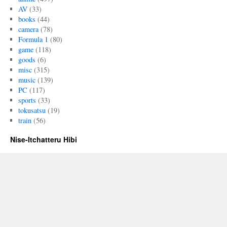
AV
(33)
books
(44)
camera
(78)
Formula 1
(80)
game
(118)
goods
(6)
misc
(315)
music
(139)
PC
(117)
sports
(33)
tokusatsu
(19)
train
(56)
Nise-Itchatteru Hibi