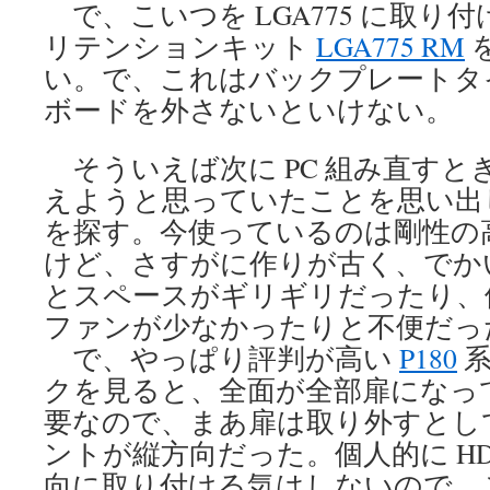
で、こいつを LGA775 に取り
リテンションキット
LGA775 RM
い。で、これはバックプレートタ
ボードを外さないといけない。
そういえば次に PC 組み直すと
えようと思っていたことを思い出
を探す。今使っているのは剛性の
けど、さすがに作りが古く、でか
とスペースがギリギリだったり、
ファンが少なかったりと不便だっ
で、やっぱり評判が高い
P180
系
クを見ると、全面が全部扉になっ
要なので、まあ扉は取り外すとして
ントが縦方向だった。個人的に HD
向に取り付ける気はしないので、