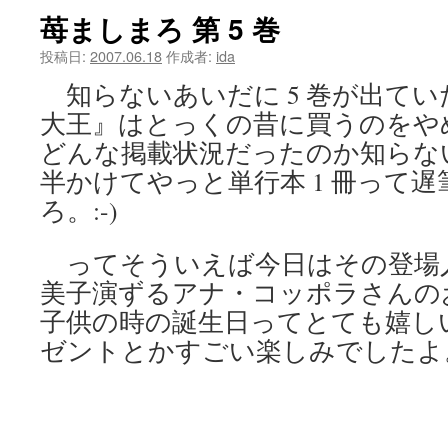
苺ましまろ 第 5 巻
ツ
投稿日:
2007.06.18
作成者:
ida
へ
知らないあいだに 5 巻が出てい
ス
大王』はとっくの昔に買うのをや
キ
どんな掲載状況だったのか知らない
半かけてやっと単行本 1 冊って
ッ
ろ。:-)
プ
ってそういえば今日はその登場
美子演ずるアナ・コッポラさんの
子供の時の誕生日ってとても嬉し
ゼントとかすごい楽しみでしたよ