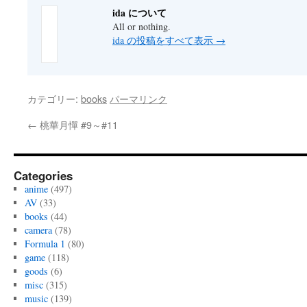
ida について
All or nothing.
ida の投稿をすべて表示
→
カテゴリー:
books
パーマリンク
←
桃華月憚 #9～#11
Categories
anime
(497)
AV
(33)
books
(44)
camera
(78)
Formula 1
(80)
game
(118)
goods
(6)
misc
(315)
music
(139)