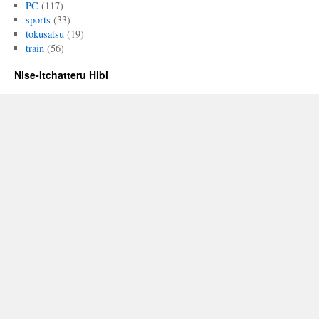
PC
(117)
sports
(33)
tokusatsu
(19)
train
(56)
Nise-Itchatteru Hibi