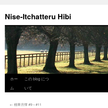
Nise-Itchatteru Hibi
コ
ホー
この blog につ
ン
ム
いて
テ
←
桃華月憚 #9～#11
ン