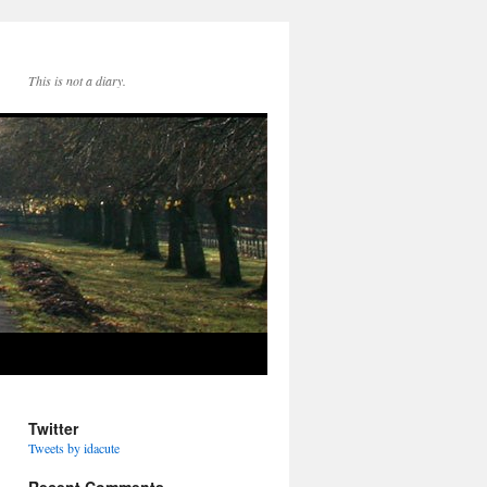
This is not a diary.
Twitter
Tweets by idacute