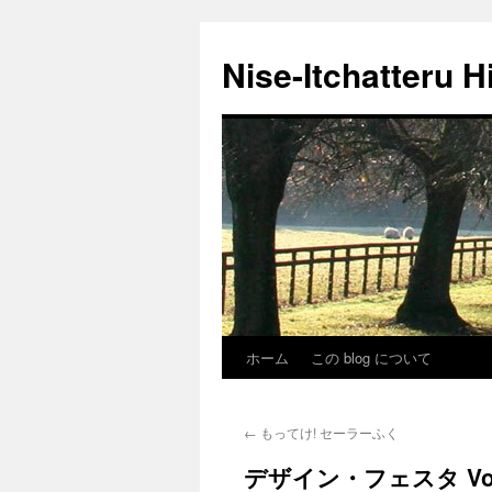
Nise-Itchatteru H
ホーム
この blog について
コ
ン
←
もってけ! セーラーふく
テ
デザイン・フェスタ Vol
ン