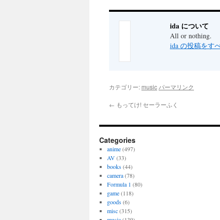
ida について
All or nothing.
ida の投稿を
カテゴリー:
music
パーマリンク
←
もってけ! セーラーふく
Categories
anime
(497)
AV
(33)
books
(44)
camera
(78)
Formula 1
(80)
game
(118)
goods
(6)
misc
(315)
music
(139)