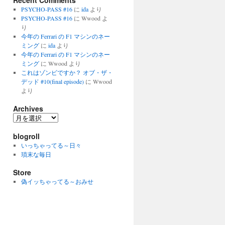
Recent Comments
PSYCHO-PASS #16
に
ida
より
PSYCHO-PASS #16
に
Wwood
よ
り
今年の Ferrari の F1 マシンのネー
ミング
に
ida
より
今年の Ferrari の F1 マシンのネー
ミング
に
Wwood
より
これはゾンビですか？ オブ・ザ・
デッド #10(final episode)
に
Wwood
より
Archives
Archives
blogroll
いっちゃってる～日々
瑣末な毎日
Store
偽イッちゃってる～おみせ