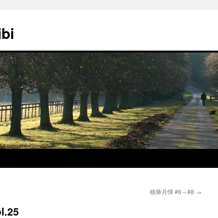
ibi
桃華月憚 #6～#8
→
.25