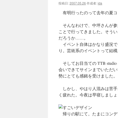
投稿日:
2007.05.26
作成者:
ida
ツ
有明行ったのって去年の夏コ
へ
そんなわけで、中坪さんが参加
ス
ことで行ってきました。そうい
だろうか……。
キ
イベント自体はかなり盛況で
ッ
り。芸術系のイベントって結構
プ
そしてお目当ての TTB stu
会いできてサインまでいただい
勢にとても感銘を受けました。
しかし、やはり人混みは苦手
く疲れた。今夜は早寝しましょ
帰りの駅にて。たまにコンデ