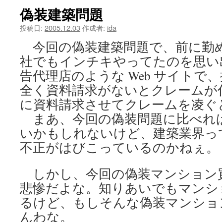
偽装建築問題
ツ
投稿日:
2005.12.03
作成者:
ida
へ
今回の偽装建築問題で、前に勤
ス
社でもインチキやってたのを思い
キ
告代理店のような Web サイトで
全く資料請求がないとクレームが
ッ
に資料請求させてクレームを凌ぐ
プ
まあ、今回の偽装問題に比べれ
いかもしれないけど、建築業界っ
不正がはびこっているのかねぇ。
しかし、今回の偽装マンション
悲惨だよな。知りあいでもマンシ
るけど、もしそんな偽装マンショ
んわな。