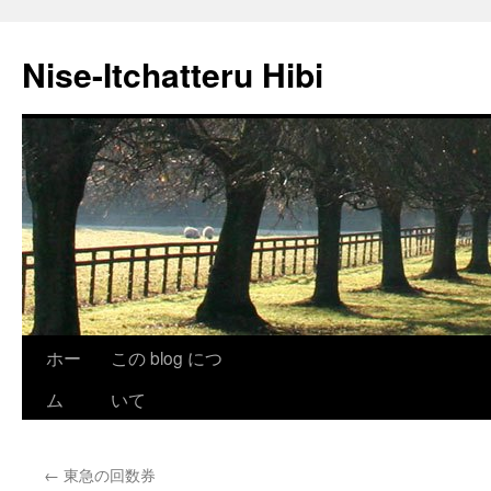
Nise-Itchatteru Hibi
コ
ホー
この blog につ
ン
ム
いて
テ
←
東急の回数券
ン