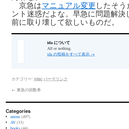
京急は
マニュアル変更
したそう
ント迷惑だよな。早急に問題解決
前に取り壊して欲しいものだ。
ida について
All or nothing.
ida の投稿をすべて表示
→
カテゴリー:
misc
パーマリンク
←
東急の回数券
Categories
anime
(497)
AV
(33)
books
(44)