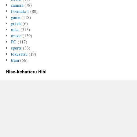
camera
(78)
Formula 1
(80)
game
(118)
goods
(6)
misc
(315)
music
(139)
PC
(117)
sports
(33)
tokusatsu
(19)
train
(56)
Nise-Itchatteru Hibi