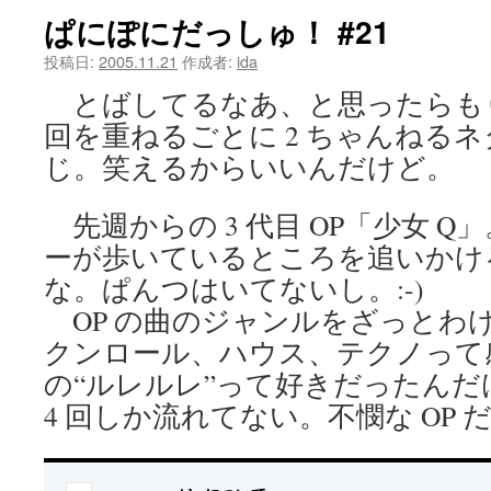
ぱにぽにだっしゅ！ #21
ツ
投稿日:
2005.11.21
作成者:
ida
へ
とばしてるなあ、と思ったらも
ス
回を重ねるごとに 2 ちゃんねる
キ
じ。笑えるからいいんだけど。
ッ
先週からの 3 代目 OP「少女 
プ
ーが歩いているところを追いかけ
な。ぱんつはいてないし。:-)
OP の曲のジャンルをざっとわ
クンロール、ハウス、テクノって感
の“ルレルレ”って好きだったん
4 回しか流れてない。不憫な OP 