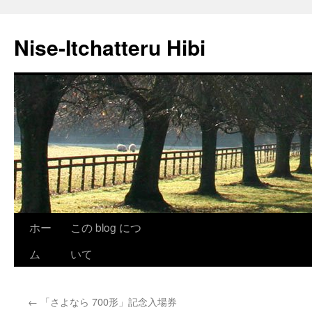
Nise-Itchatteru Hibi
コ
ホー
この blog につ
ン
ム
いて
テ
←
「さよなら 700形」記念入場券
ン