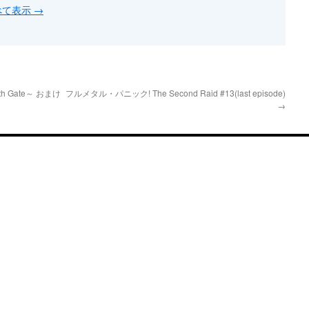
すべて表示
→
irth Gate～ おまけ
フルメタル・パニック! The Second Raid #13(last episode)
→