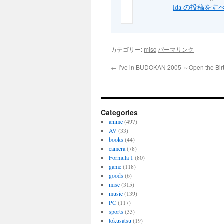
ida の投稿を
カテゴリー:
misc
パーマリンク
←
I’ve in BUDOKAN 2005 ～Open the B
Categories
anime
(497)
AV
(33)
books
(44)
camera
(78)
Formula 1
(80)
game
(118)
goods
(6)
misc
(315)
music
(139)
PC
(117)
sports
(33)
tokusatsu
(19)