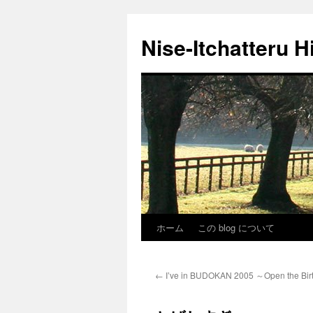
Nise-Itchatteru H
ホーム
この blog について
コ
ン
←
I’ve in BUDOKAN 2005 ～Open the B
テ
ン