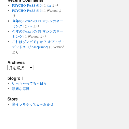
Recent Comments
PSYCHO-PASS #16
に
ida
より
PSYCHO-PASS #16
に
Wwood
よ
り
今年の Ferrari の F1 マシンのネー
ミング
に
ida
より
今年の Ferrari の F1 マシンのネー
ミング
に
Wwood
より
これはゾンビですか？ オブ・ザ・
デッド #10(final episode)
に
Wwood
より
Archives
Archives
blogroll
いっちゃってる～日々
瑣末な毎日
Store
偽イッちゃってる～おみせ