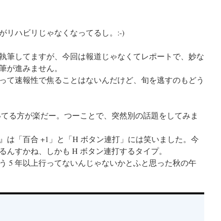
リハビリじゃなくなってるし。:-)
執筆してますが、今回は報道じゃなくてレポートで、妙な
筆が進みません。
って速報性で焦ることはないんだけど、旬を逃すのもどう
書いてる方が楽だー。つーことで、突然別の話題をしてみま
は「百合 +1」と「H ボタン連打」には笑いました。今
るんすかね、しかも H ボタン連打するタイプ。
 5 年以上行ってないんじゃないかとふと思った秋の午