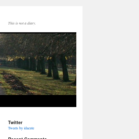
This is not a diary.
Twitter
Tweets by idacute