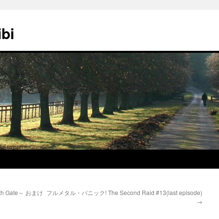
ibi
irth Gate～ おまけ
フルメタル・パニック! The Second Raid #13(last episode)
→