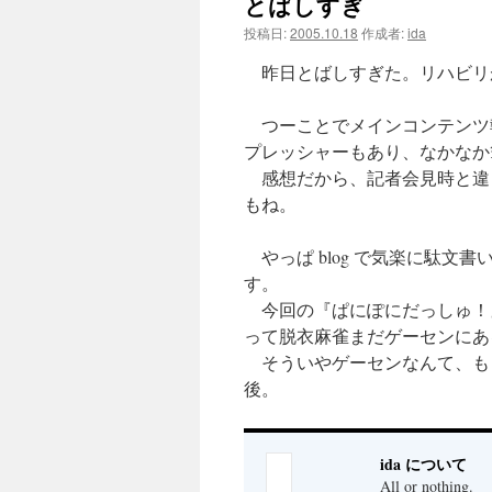
とばしすぎ
ツ
投稿日:
2005.10.18
作成者:
ida
昨日とばしすぎた。リハビリが
へ
ス
つーことでメインコンテンツ
プレッシャーもあり、なかなか
キ
感想だから、記者会見時と違
ッ
もね。
プ
やっぱ blog で気楽に駄文
す。
今回の『ぱにぽにだっしゅ！』
って脱衣麻雀まだゲーセンにあ
そういやゲーセンなんて、もう
後。
ida について
All or nothing.