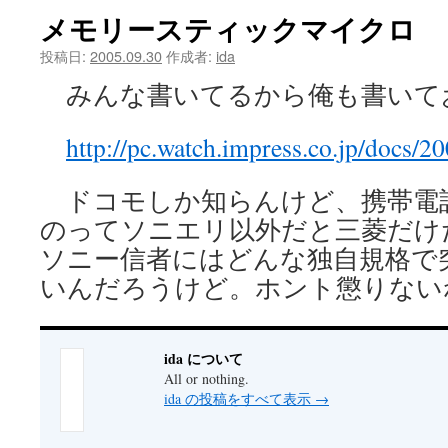
メモリースティックマイクロ
ツ
投稿日:
2005.09.30
作成者:
ida
へ
みんな書いてるから俺も書いておこ
ス
http://pc.watch.impress.co.jp/docs/
キ
ッ
ドコモしか知らんけど、携帯電話で
プ
のってソニエリ以外だと三菱だけ
ソニー信者にはどんな独自規格で
いんだろうけど。ホント懲りない
ida について
All or nothing.
ida の投稿をすべて表示
→