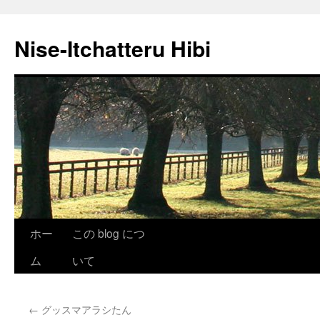
Nise-Itchatteru Hibi
コ
ホー
この blog につ
ン
ム
いて
テ
←
グッスマアラシたん
ン