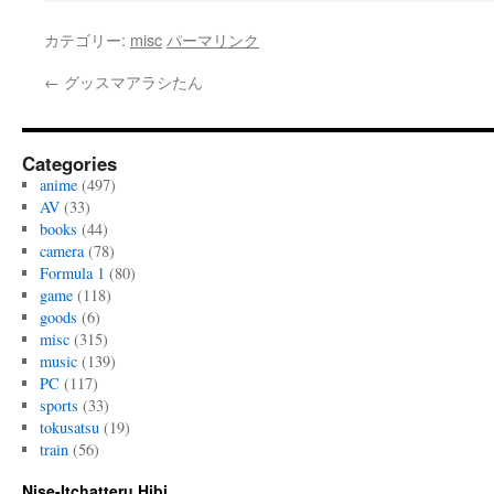
カテゴリー:
misc
パーマリンク
←
グッスマアラシたん
Categories
anime
(497)
AV
(33)
books
(44)
camera
(78)
Formula 1
(80)
game
(118)
goods
(6)
misc
(315)
music
(139)
PC
(117)
sports
(33)
tokusatsu
(19)
train
(56)
Nise-Itchatteru Hibi