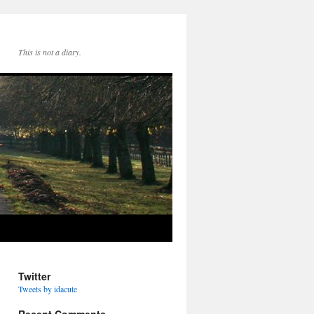
This is not a diary.
Twitter
Tweets by idacute