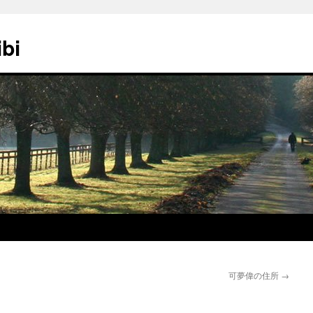
ibi
可夢偉の住所
→