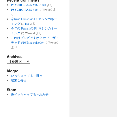
Recent Comments
PSYCHO-PASS #16
に
ida
より
PSYCHO-PASS #16
に
Wwood
よ
り
今年の Ferrari の F1 マシンのネー
ミング
に
ida
より
今年の Ferrari の F1 マシンのネー
ミング
に
Wwood
より
これはゾンビですか？ オブ・ザ・
デッド #10(final episode)
に
Wwood
より
Archives
Archives
blogroll
いっちゃってる～日々
瑣末な毎日
Store
偽イッちゃってる～おみせ