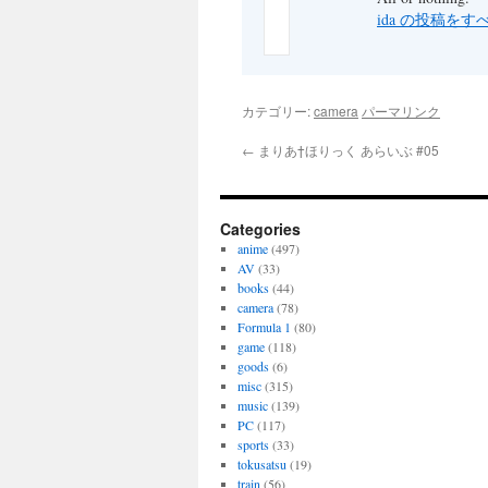
ida の投稿を
カテゴリー:
camera
パーマリンク
←
まりあ†ほりっく あらいぶ #05
Categories
anime
(497)
AV
(33)
books
(44)
camera
(78)
Formula 1
(80)
game
(118)
goods
(6)
misc
(315)
music
(139)
PC
(117)
sports
(33)
tokusatsu
(19)
train
(56)