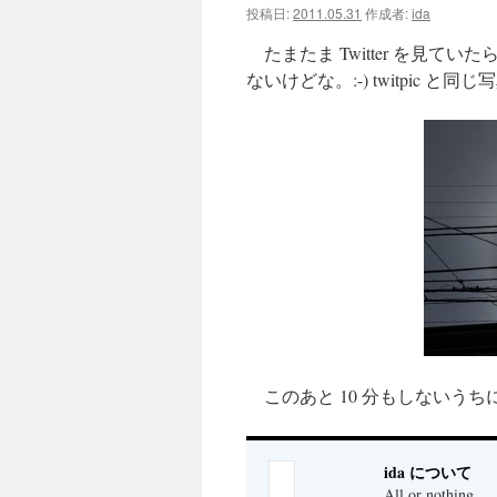
投稿日:
2011.05.31
作成者:
ida
ツ
たまたま Twitter を見
へ
ないけどな。:-) twitpic 
ス
キ
ッ
プ
このあと 10 分もしないう
ida について
All or nothing.