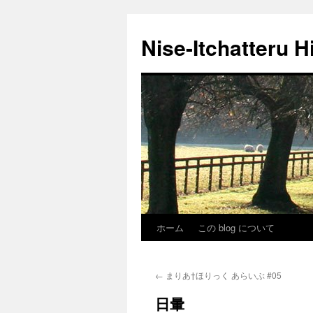
Nise-Itchatteru H
ホーム
この blog について
コ
ン
←
まりあ†ほりっく あらいぶ #05
テ
日暈
ン