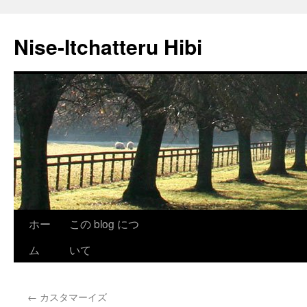
Nise-Itchatteru Hibi
コ
ホー
この blog につ
ン
ム
いて
テ
←
カスタマーイズ
ン