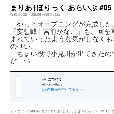
まりあ†ほりっく あらいぶ #05
ツ
投稿日:
2011.05.06
作成者:
ida
へ
やっとオープニングが完成した
ス
「妄想戦士宮前かなこ」も、回を
キ
まれていったような気がしなくも
のせい。
ッ
ちょい役で小見川が出てきたの
プ
だ。:-)
ida について
All or nothing.
ida の投稿をすべて表示
→
カテゴリー:
anime
タグ:
まりあ†ほりっく あらいぶ
パーマリン