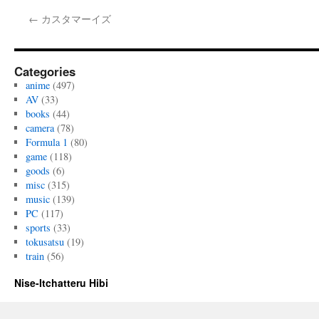
←
カスタマーイズ
Categories
anime
(497)
AV
(33)
books
(44)
camera
(78)
Formula 1
(80)
game
(118)
goods
(6)
misc
(315)
music
(139)
PC
(117)
sports
(33)
tokusatsu
(19)
train
(56)
Nise-Itchatteru Hibi