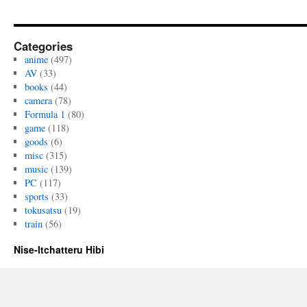
Categories
anime
(497)
AV
(33)
books
(44)
camera
(78)
Formula 1
(80)
game
(118)
goods
(6)
misc
(315)
music
(139)
PC
(117)
sports
(33)
tokusatsu
(19)
train
(56)
Nise-Itchatteru Hibi