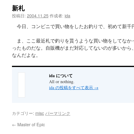
新札
ツ
投稿日:
2004.11.25
作成者:
ida
へ
今日、コンビニで買い物をしたお釣りで、初めて新千
ス
ま、ここ最近札で釣りを貰うような買い物をしてなか
キ
ったものだな。自販機がまだ対応してないのが多いから
ッ
なんだよな。
プ
ida について
All or nothing.
ida の投稿をすべて表示
→
カテゴリー:
misc
パーマリンク
←
Master of Epic