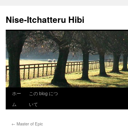
Nise-Itchatteru Hibi
コ
ホー
この blog につ
ン
ム
いて
テ
←
Master of Epic
ン