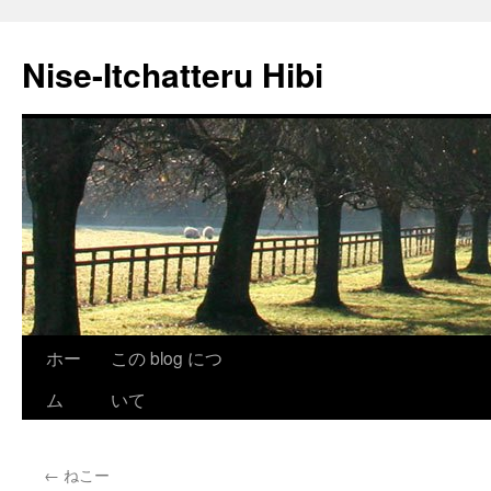
Nise-Itchatteru Hibi
コ
ホー
この blog につ
ン
ム
いて
テ
←
ねこー
ン