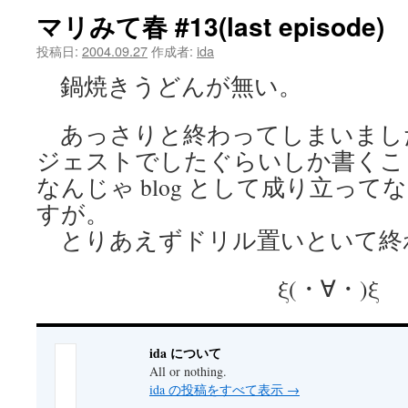
マリみて春 #13(last episode)
ツ
投稿日:
2004.09.27
作成者:
ida
へ
鍋焼きうどんが無い。
ス
あっさりと終わってしまいまし
キ
ジェストでしたぐらいしか書くこ
ッ
なんじゃ blog として成り立っ
プ
すが。
とりあえずドリル置いといて終
ξ(・∀・)ξ
ida について
All or nothing.
ida の投稿をすべて表示
→