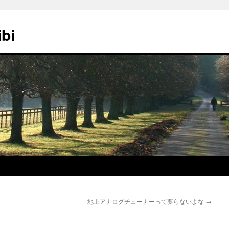
ibi
地上アナログチューナーって要らないよな
→