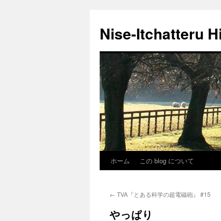
Nise-Itchatteru H
ホーム
この blog について
コ
ン
←
TVA『とある科学の超電磁砲』 #15
テ
やっぱり
ン