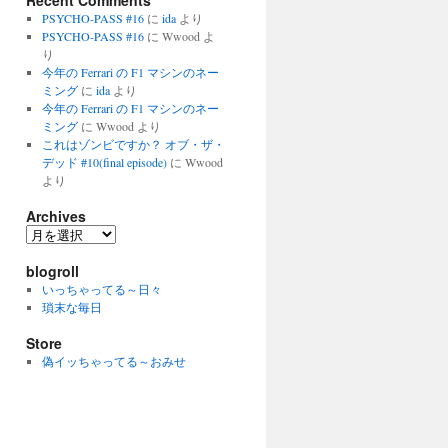
Recent Comments
PSYCHO-PASS #16
に
ida
より
PSYCHO-PASS #16
に
Wwood
よ
り
今年の Ferrari の F1 マシンのネー
ミング
に
ida
より
今年の Ferrari の F1 マシンのネー
ミング
に
Wwood
より
これはゾンビですか？ オブ・ザ・
デッド #10(final episode)
に
Wwood
より
Archives
Archives
blogroll
いっちゃってる～日々
瑣末な毎日
Store
偽イッちゃってる～おみせ