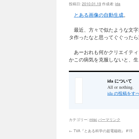
投稿日:
2010.01.19
作成者:
ida
ツ
とある画像の自動生成
。
へ
最近、方々で似たような文字
ス
タ作ったなと思ってぐぐったら
キ
あーおれも何かクリエイティ
ッ
かこの病気を克服しないと、生
プ
ida について
All or nothing.
ida の投稿を
カテゴリー:
misc
パーマリンク
←
TVA『とある科学の超電磁砲』 #15