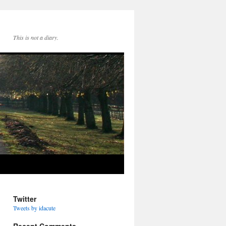
This is not a diary.
Twitter
Tweets by idacute