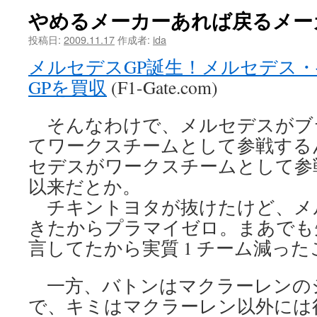
やめるメーカーあれば戻るメー
ツ
投稿日:
2009.11.17
作成者:
ida
へ
メルセデスGP誕生！メルセデス
ス
GPを買収
(F1-Gate.com)
キ
そんなわけで、メルセデスがブラウ
ッ
てワークスチームとして参戦する
プ
セデスがワークスチームとして参戦す
以来だとか。
チキントヨタが抜けたけど、メ
きたからプラマイゼロ。まあでも先
言してたから実質 1 チーム減っ
一方、バトンはマクラーレンの
で、キミはマクラーレン以外には