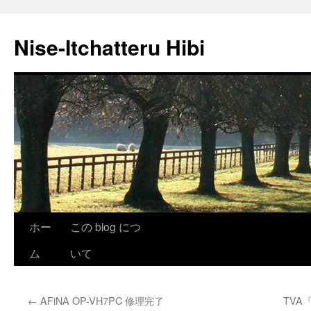
Nise-Itchatteru Hibi
コ
ホー
この blog につ
ン
ム
いて
テ
←
AFiNA OP-VH7PC 修理完了
TVA
ン