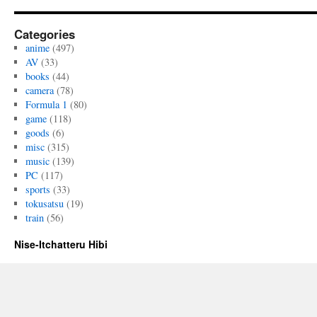
Categories
anime
(497)
AV
(33)
books
(44)
camera
(78)
Formula 1
(80)
game
(118)
goods
(6)
misc
(315)
music
(139)
PC
(117)
sports
(33)
tokusatsu
(19)
train
(56)
Nise-Itchatteru Hibi