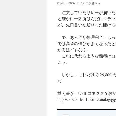
投稿日:
2009.11.17
作成者:
ida
ツ
注文していたリレーが届いた
へ
と確かに一箇所はんだにクラッ
が、先日書いた通りまた開ける
ス
で、あっさり修理完了。しっ
キ
では高音の伸びがよくなったと
ッ
かるはずもなく。
これに代わるような機種は出
プ
こう。
しかし、これだけで 29,80
な。
覚え書き。USB コネクタがお
http://akizukidenshi.com/catalog/g