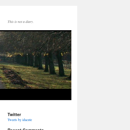
This is not a diary.
Twitter
Tweets by idacute