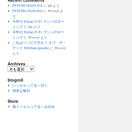
Recent Comments
PSYCHO-PASS #16
に
ida
より
PSYCHO-PASS #16
に
Wwood
よ
り
今年の Ferrari の F1 マシンのネー
ミング
に
ida
より
今年の Ferrari の F1 マシンのネー
ミング
に
Wwood
より
これはゾンビですか？ オブ・ザ・
デッド #10(final episode)
に
Wwood
より
Archives
Archives
blogroll
いっちゃってる～日々
瑣末な毎日
Store
偽イッちゃってる～おみせ