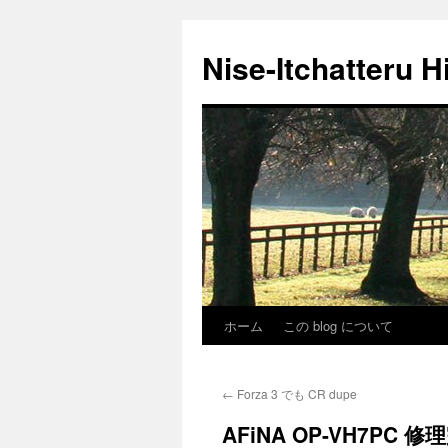
Nise-Itchatteru H
ホーム
この blog について
コ
ン
←
Forza 3 でも CR dupe
テ
AFiNA OP-VH7PC 修
ン