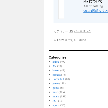
ida について
All or nothing.
ida の投稿を
カテゴリー:
AV
パーマリンク
←
Forza 3 でも CR dupe
Categories
anime
(497)
AV
(33)
books
(44)
camera
(78)
Formula 1
(80)
game
(118)
goods
(6)
misc
(315)
music
(139)
PC
(117)
sports
(33)