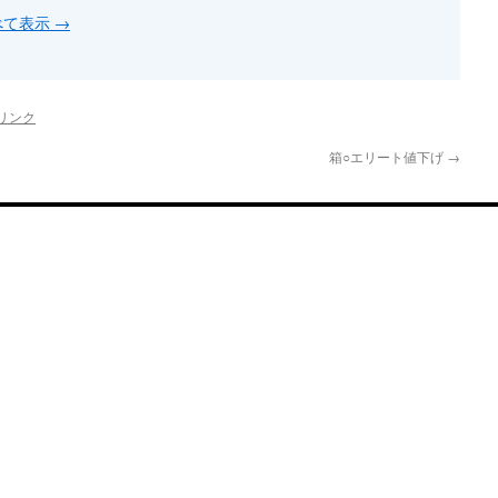
すべて表示
→
リンク
箱○エリート値下げ
→