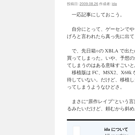
投稿日:
2009.08.26
作成者:
ida
ツ
一応記事にしておこう。
へ
自分にとって、ゲーセンでや
ス
げろと言われたら真っ先に出て
キ
で、先日箱○の XBLA で
ッ
買ってしまった。いや、予想の
てしまうのはある意味すごいと
プ
移植版は FC、MSX2、X6
待していない。だけど、移植し
ってしまうようなひどさ。
まさに“原作レイプ”という言
るみたいだけど、頼むから斜め
ida について