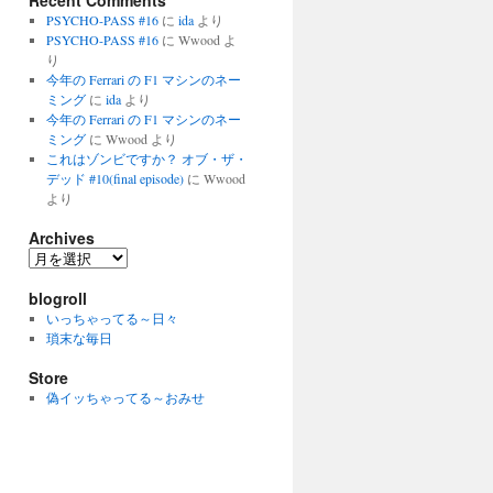
Recent Comments
PSYCHO-PASS #16
に
ida
より
PSYCHO-PASS #16
に
Wwood
よ
り
今年の Ferrari の F1 マシンのネー
ミング
に
ida
より
今年の Ferrari の F1 マシンのネー
ミング
に
Wwood
より
これはゾンビですか？ オブ・ザ・
デッド #10(final episode)
に
Wwood
より
Archives
Archives
blogroll
いっちゃってる～日々
瑣末な毎日
Store
偽イッちゃってる～おみせ