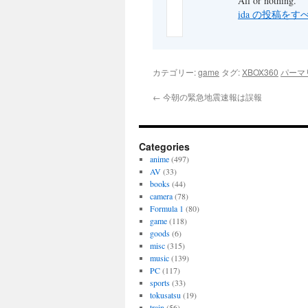
All or nothing.
ida の投稿を
カテゴリー:
game
タグ:
XBOX360
パーマ
←
今朝の緊急地震速報は誤報
Categories
anime
(497)
AV
(33)
books
(44)
camera
(78)
Formula 1
(80)
game
(118)
goods
(6)
misc
(315)
music
(139)
PC
(117)
sports
(33)
tokusatsu
(19)
train
(56)