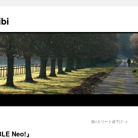
ibi
箱○エリート値下げ
→
LE Neo!』