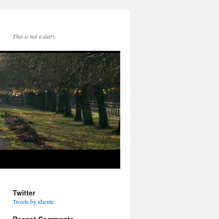
This is not a diary.
Twitter
Tweets by idacute