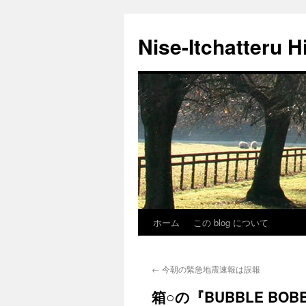
Nise-Itchatteru H
ホーム
この blog について
コ
ン
←
今朝の緊急地震速報は誤報
テ
箱○の『BUBBLE BOBB
ン