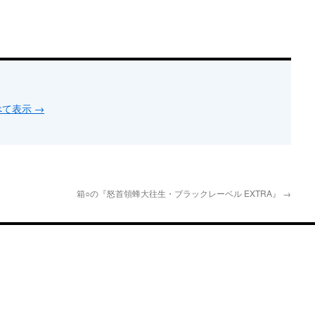
すべて表示
→
箱○の『怒首領蜂大往生・ブラックレーベル EXTRA』
→