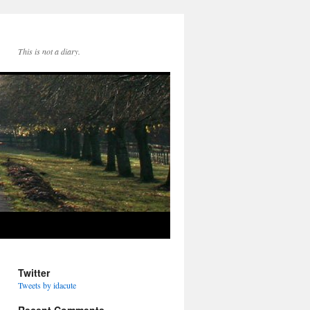
This is not a diary.
Twitter
Tweets by idacute