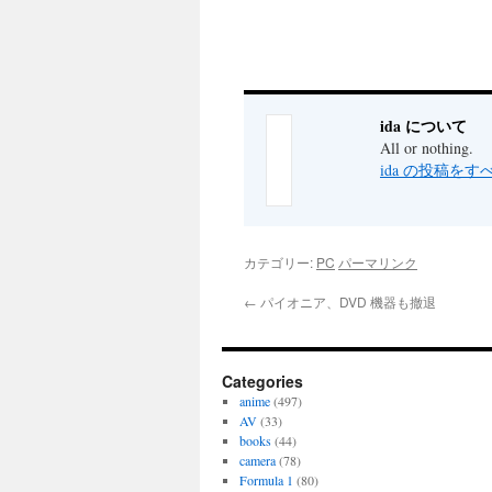
ida について
All or nothing.
ida の投稿を
カテゴリー:
PC
パーマリンク
←
パイオニア、DVD 機器も撤退
Categories
anime
(497)
AV
(33)
books
(44)
camera
(78)
Formula 1
(80)