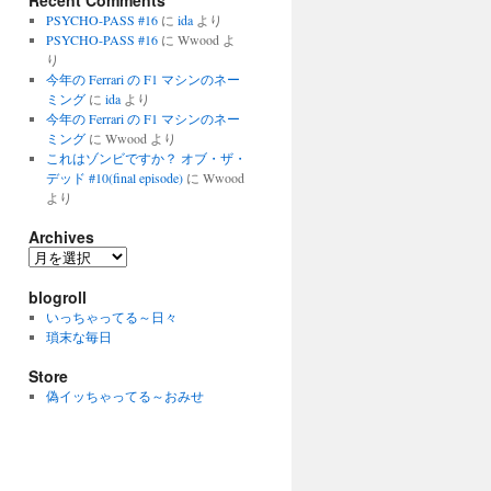
Recent Comments
PSYCHO-PASS #16
に
ida
より
PSYCHO-PASS #16
に
Wwood
よ
り
今年の Ferrari の F1 マシンのネー
ミング
に
ida
より
今年の Ferrari の F1 マシンのネー
ミング
に
Wwood
より
これはゾンビですか？ オブ・ザ・
デッド #10(final episode)
に
Wwood
より
Archives
Archives
blogroll
いっちゃってる～日々
瑣末な毎日
Store
偽イッちゃってる～おみせ