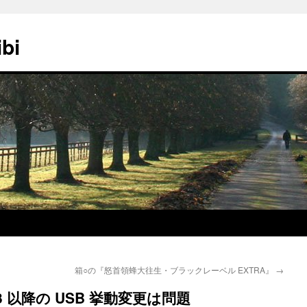
ibi
箱○の『怒首領蜂大往生・ブラックレーベル EXTRA』
→
1013 以降の USB 挙動変更は問題