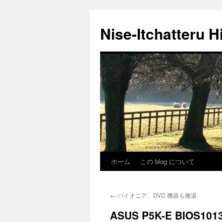
Nise-Itchatteru H
ホーム
この blog について
コ
ン
←
パイオニア、DVD 機器も撤退
テ
ASUS P5K-E BIOS
ン