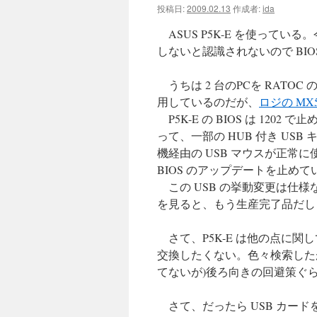
投稿日:
2009.02.13
作成者:
ida
ツ
ASUS P5K-E を使っている
へ
しないと認識されないので BIOS
ス
うちは 2 台のPCを RATOC
用しているのだが、
ロジの MX5
キ
P5K-E の BIOS は 1202
ッ
って、一部の HUB 付き U
機経由の USB マウスが正常
プ
BIOS のアップデートを止め
この USB の挙動変更は仕
を見ると、もう生産完了品だし 
さて、P5K-E は他の点に
交換したくない。色々検索したが、
てないが)後ろ向きの回避策ぐ
さて、だったら USB カー