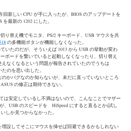
。今回新しい CPU が手に入ったが、BIOS のアップデートを
 を最新の 1202 にした。
 の切り替え機でモニタ、PS/2 キーボード、USB マウスを共
18
の多機能ボタンが機能しなくなった。
 で止めていたのだが、そういえば 1013 から USB の挙動が変わ
SB キーボードを繋いでいると起動しなくなったり、切り替え
に使えなくなるという問題が報告されていたのでうちは
ていたのを思い出した。
様なのかバグなのか知らないが、未だに直っていないところ
ASUS の修正は期待できない。
関しては安定しているし不満はないので、こんなことでマザー
USB のスピードを HiSpeed にすると直るとか(試し
らいしか見つからなかった。
ドを増設してそこにマウスを挿せば回避できるかもしれない