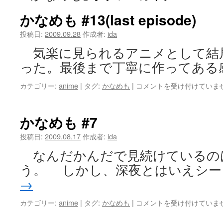
ツ
かなめも #13(last episode)
へ
投稿日:
2009.09.28
作成者:
ida
気楽に見られるアニメとして結
ス
った。最後まで丁寧に作ってある
キ
か
カテゴリー:
anime
|
タグ:
かなめも
|
コメントを受け付けていま
ッ
な
め
プ
も
かなめも #7
#13(last
episode)
投稿日:
2009.08.17
作成者:
ida
は
なんだかんだで見続けているの
う。 しかし、深夜とはいえシー
→
か
カテゴリー:
anime
|
タグ:
かなめも
|
コメントを受け付けていま
な
め