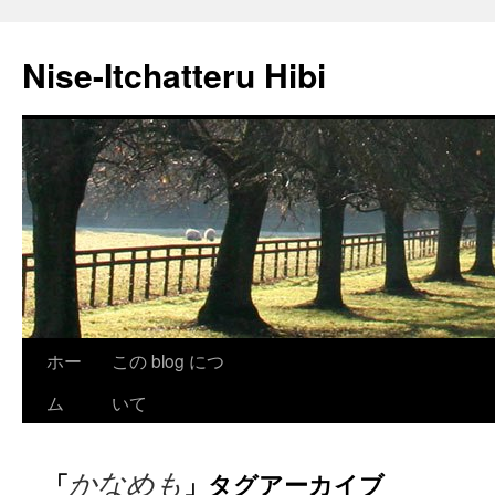
Nise-Itchatteru Hibi
コ
ホー
この blog につ
ン
ム
いて
テ
かなめも
「
」タグアーカイブ
ン