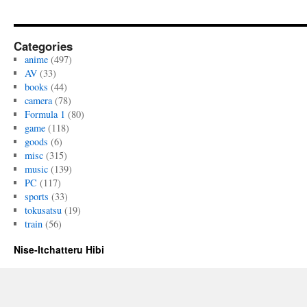
も
#7
は
Categories
anime
(497)
AV
(33)
books
(44)
camera
(78)
Formula 1
(80)
game
(118)
goods
(6)
misc
(315)
music
(139)
PC
(117)
sports
(33)
tokusatsu
(19)
train
(56)
Nise-Itchatteru Hibi