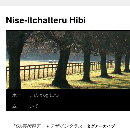
Nise-Itchatteru Hibi
コ
ホー
この blog につ
ン
ム
いて
テ
GA芸術科アートデザインクラス
「
」タグアーカイブ
ン