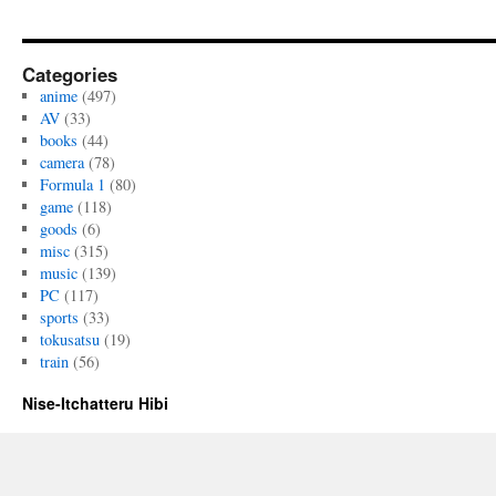
Categories
anime
(497)
AV
(33)
books
(44)
camera
(78)
Formula 1
(80)
game
(118)
goods
(6)
misc
(315)
music
(139)
PC
(117)
sports
(33)
tokusatsu
(19)
train
(56)
Nise-Itchatteru Hibi