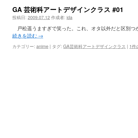
GA 芸術科アートデザインクラス #01
ツ
投稿日:
2009.07.12
作成者:
ida
へ
戸松遥うますぎで笑った。これ、オタ以外だと区別つかな
ス
続きを読む
→
キ
カテゴリー:
anime
|
タグ:
GA芸術科アートデザインクラス
|
1件
ッ
プ