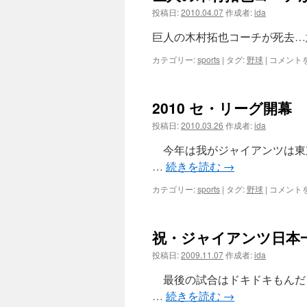
投稿日:
2010.04.07
作成者:
ida
ツ
巨人の木村拓也コーチが死去…意識戻
へ
巨
カテゴリー:
sports
|
タグ:
野球
|
コメント
人
ス
の
木
キ
2010 セ・リーグ開幕
村
拓
ッ
投稿日:
2010.03.26
作成者:
ida
也
コ
今年は我がジャイアンツは東
プ
ー
…
続きを読む
→
チ
が
2010
カテゴリー:
sports
|
タグ:
野球
|
コメント
死
セ・
去
リ
は
ー
祝・ジャイアンツ日本
グ
開
投稿日:
2009.11.07
作成者:
ida
幕
は
最後の試合はドキドキもんだ
…
続きを読む
→