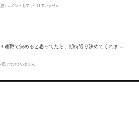
祝・
野球
|
コメントを受け付けていません
ジ
ャ
イ
ア
ン
ツ
日
3 連戦で決めると思ってたら、期待通り決めてくれま …
本
一
は
を受け付けていません