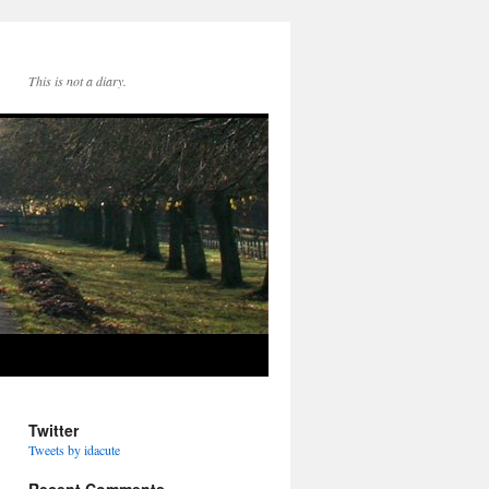
This is not a diary.
Twitter
Tweets by idacute