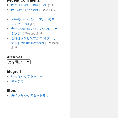
Recent Comments
PSYCHO-PASS #16
に
ida
より
PSYCHO-PASS #16
に
Wwood
よ
り
今年の Ferrari の F1 マシンのネー
ミング
に
ida
より
今年の Ferrari の F1 マシンのネー
ミング
に
Wwood
より
これはゾンビですか？ オブ・ザ・
デッド #10(final episode)
に
Wwood
より
Archives
Archives
blogroll
いっちゃってる～日々
瑣末な毎日
Store
偽イッちゃってる～おみせ