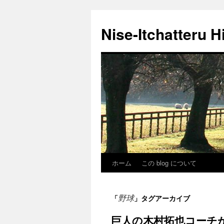
Nise-Itchatteru H
ホーム
この blog について
コ
ン
野球
「
」タグアーカイブ
テ
巨人の木村拓也コーチ
ン