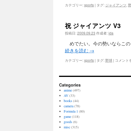
カテゴリー:
sports
|
タグ:
ジャイアンツ
,
祝 ジャイアンツ V3
投稿日:
2009.09.23
作成者:
ida
めでたい。今の勢いならこの 
続きを読む
→
祝
カテゴリー:
sports
|
タグ:
野球
|
コメント
ジ
ャ
イ
ア
Categories
ン
anime
(497)
ツ
AV
(33)
V3
books
(44)
は
camera
(78)
Formula 1
(80)
game
(118)
goods
(6)
misc
(315)