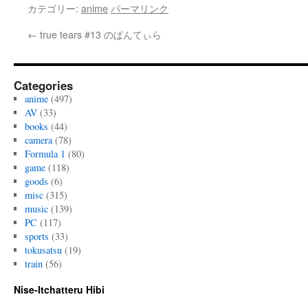
カテゴリー:
anime
パーマリンク
←
true tears #13 のぱんてぃら
Categories
anime
(497)
AV
(33)
books
(44)
camera
(78)
Formula 1
(80)
game
(118)
goods
(6)
misc
(315)
music
(139)
PC
(117)
sports
(33)
tokusatsu
(19)
train
(56)
Nise-Itchatteru Hibi