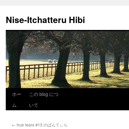
Nise-Itchatteru Hibi
コ
ホー
この blog につ
ン
ム
いて
テ
←
true tears #13 のぱんてぃら
ン