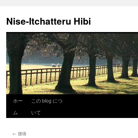
Nise-Itchatteru Hibi
コ
ホー
この blog につ
ン
ム
いて
テ
←
腰痛
ン