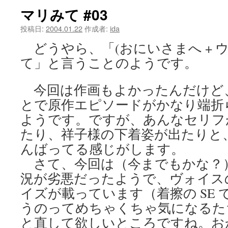
マリみて #03
ツ
投稿日:
2004.01.22
作成者:
ida
へ
どうやら、「(おにいさまへ + ウテナ
ス
て」と言うことのようです。
キ
今回は作画もよかったんだけど
ッ
とで原作エピソードがかなり端折
プ
ようです。ですが、あんなセリフ
たり、祥子様の下着姿が出たりと
んばってる感じがします。
さて、今回は（今までもかな？
況が劣悪だったようで、ヴォイス
イズが載っています（着擦の SE
うのってめちゃくちゃ気になるた
と直して欲しいところですね。お