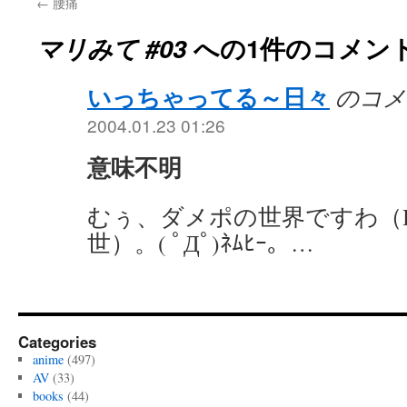
←
腰痛
マリみて #03
への1件のコメン
いっちゃってる～日々
のコメ
2004.01.23 01:26
意味不明
むぅ、ダメポの世界ですわ（B
世）。( ﾟДﾟ)ﾈﾑﾋｰ。…
Categories
anime
(497)
AV
(33)
books
(44)