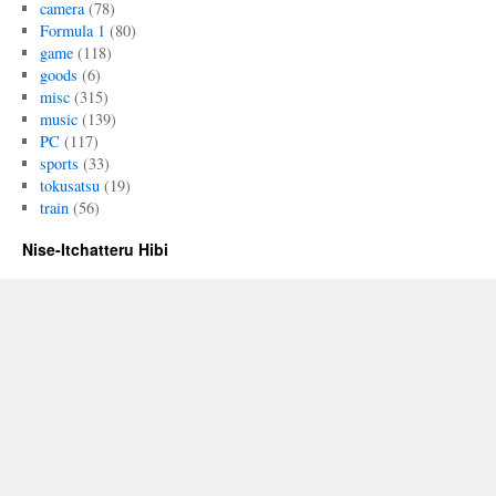
camera
(78)
Formula 1
(80)
game
(118)
goods
(6)
misc
(315)
music
(139)
PC
(117)
sports
(33)
tokusatsu
(19)
train
(56)
Nise-Itchatteru Hibi