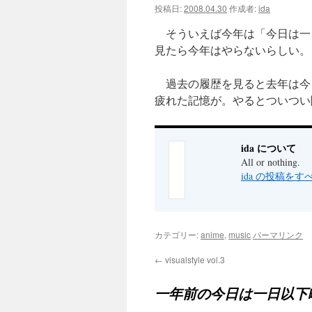
投稿日:
2008.04.30
作成者:
ida
ツ
そういえば今年は「今日は一日
へ
見たら今年はやらないらしい。
ス
過去の履歴を見ると去年は今
疲れた記憶が。やるとついつい
キ
ッ
ida について
プ
All or nothing.
ida の投稿を
カテゴリー:
anime
,
music
パーマリンク
←
visualstyle vol.3
一年前の今日は一日以下