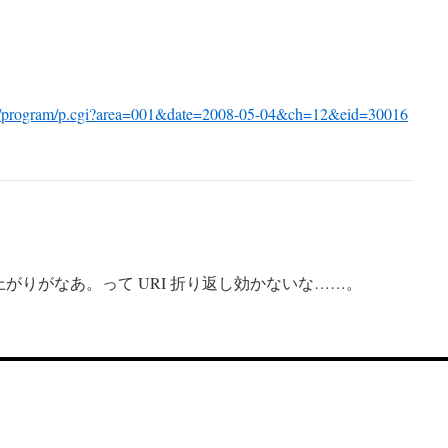
nsei/program/p.cgi?area=001&date=2008-05-04&ch=12&eid=30016
りがなあ。って URI 折り返し効かないな……。