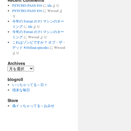
Recent Comments
PSYCHO-PASS #16
に
ida
より
PSYCHO-PASS #16
に
Wwood
よ
り
今年の Ferrari の F1 マシンのネー
ミング
に
ida
より
今年の Ferrari の F1 マシンのネー
ミング
に
Wwood
より
これはゾンビですか？ オブ・ザ・
デッド #10(final episode)
に
Wwood
より
Archives
Archives
blogroll
いっちゃってる～日々
瑣末な毎日
Store
偽イッちゃってる～おみせ