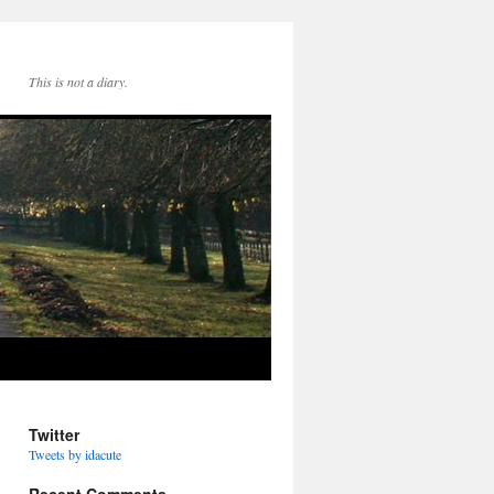
This is not a diary.
Twitter
Tweets by idacute