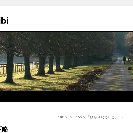
ibi
100 YEN Shop で『ひかりなでしこ』
→
下略