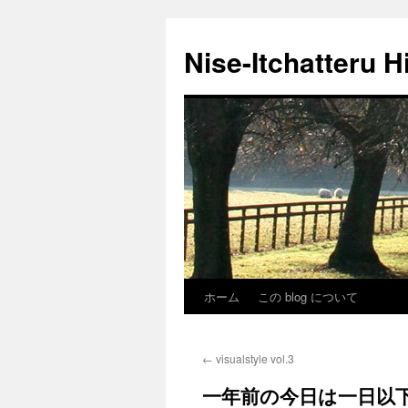
Nise-Itchatteru H
ホーム
この blog について
コ
ン
←
visualstyle vol.3
テ
一年前の今日は一日以
ン