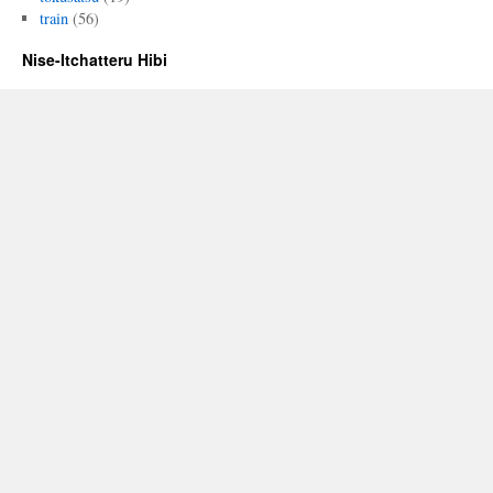
train
(56)
Nise-Itchatteru Hibi