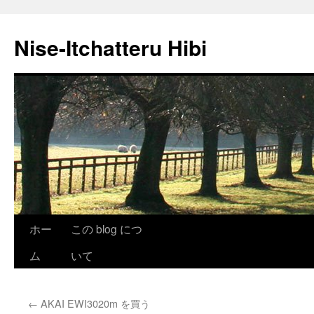
Nise-Itchatteru Hibi
コ
ホー
この blog につ
ン
ム
いて
テ
←
AKAI EWI3020m を買う
ン