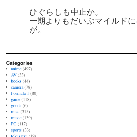
ひぐらしも中止か。
一期よりもだいぶマイルドに
が。
Categories
anime
(497)
AV
(33)
books
(44)
camera
(78)
Formula 1
(80)
game
(118)
goods
(6)
misc
(315)
music
(139)
PC
(117)
sports
(33)
tokusatsu
(19)