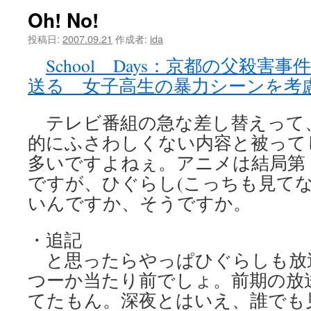
Oh! No!
ツ
投稿日:
2007.09.21
作成者:
ida
へ
School Days：京都の父殺害
ス
送る 女子高生の暴力シーンを考
キ
テレビ番組の急な差し替えって
ッ
的にふさわしくない内容と被って
プ
多いですよねぇ。アニメは結局第 
ですが、ひぐらし(こっちも見てな
いんですか、そうですか。
・追記
と思ったらやっぱひぐらしも放
つーか当たり前でしょ。前期の放
てたもん。深夜とはいえ、誰でも