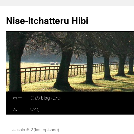
Nise-Itchatteru Hibi
コ
ホー
この blog につ
ン
ム
いて
テ
←
sola #13(last episode)
ン