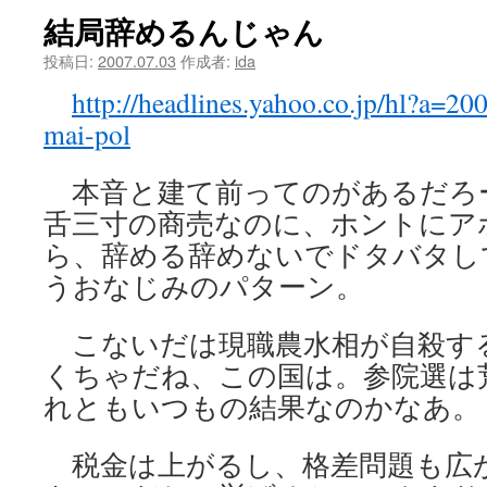
結局辞めるんじゃん
ツ
投稿日:
2007.07.03
作成者:
ida
へ
http://headlines.yahoo.co.jp/hl?a=
ス
mai-pol
キ
本音と建て前ってのがあるだろ
ッ
舌三寸の商売なのに、ホントにア
プ
ら、辞める辞めないでドタバタし
うおなじみのパターン。
こないだは現職農水相が自殺す
くちゃだね、この国は。参院選は
れともいつもの結果なのかなあ。
税金は上がるし、格差問題も広