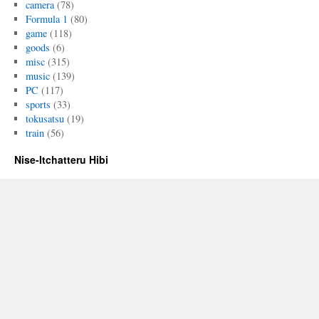
camera
(78)
Formula 1
(80)
game
(118)
goods
(6)
misc
(315)
music
(139)
PC
(117)
sports
(33)
tokusatsu
(19)
train
(56)
Nise-Itchatteru Hibi