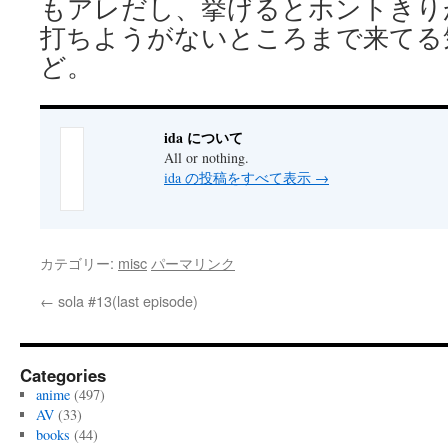
もアレだし、挙げるとホントきり
打ちようがないところまで来てる
ど。
ida について
All or nothing.
ida の投稿をすべて表示
→
カテゴリー:
misc
パーマリンク
←
sola #13(last episode)
Categories
anime
(497)
AV
(33)
books
(44)