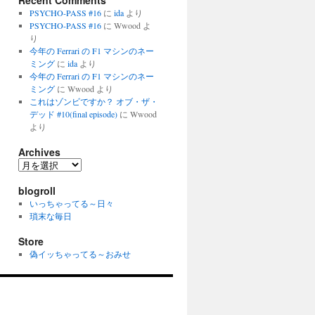
Recent Comments
PSYCHO-PASS #16
に
ida
より
PSYCHO-PASS #16
に
Wwood
よ
り
今年の Ferrari の F1 マシンのネー
ミング
に
ida
より
今年の Ferrari の F1 マシンのネー
ミング
に
Wwood
より
これはゾンビですか？ オブ・ザ・
デッド #10(final episode)
に
Wwood
より
Archives
Archives
blogroll
いっちゃってる～日々
瑣末な毎日
Store
偽イッちゃってる～おみせ