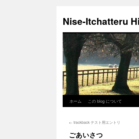
Nise-Itchatteru H
ホーム
この blog について
コ
ン
←
trackback テスト用エントリ
テ
ごあいさつ
ン