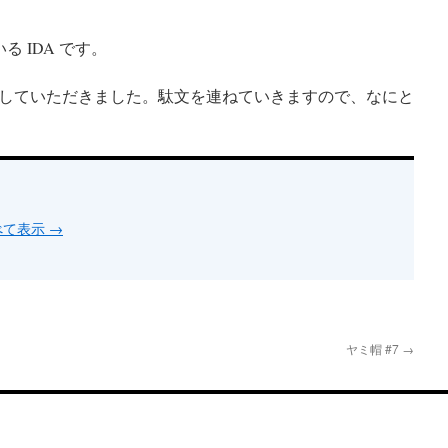
る IDA です。
していただきました。駄文を連ねていきますので、なにと
すべて表示
→
ヤミ帽 #7
→