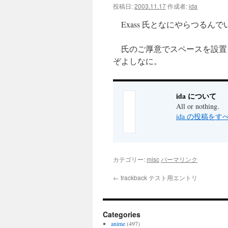
投稿日:
2003.11.17
作成者:
ida
ツ
Exass 氏となにやらつるんでい
へ
氏のご厚意でスペースを設置
ス
ぞよしなに。
キ
ッ
ida について
All or nothing.
プ
ida の投稿を
カテゴリー:
misc
パーマリンク
←
trackback テスト用エントリ
Categories
anime
(497)