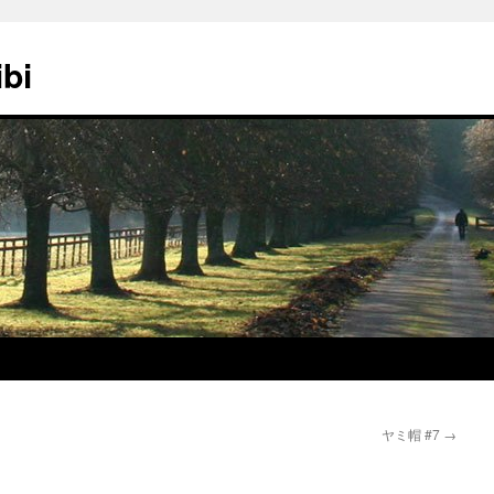
ibi
ヤミ帽 #7
→