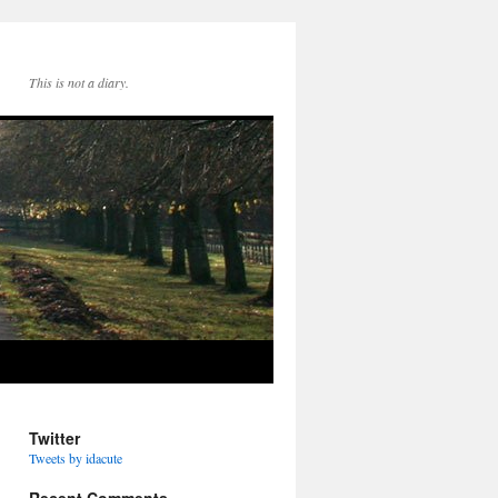
This is not a diary.
Twitter
Tweets by idacute