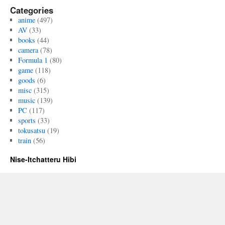
Categories
anime
(497)
AV
(33)
books
(44)
camera
(78)
Formula 1
(80)
game
(118)
goods
(6)
misc
(315)
music
(139)
PC
(117)
sports
(33)
tokusatsu
(19)
train
(56)
Nise-Itchatteru Hibi