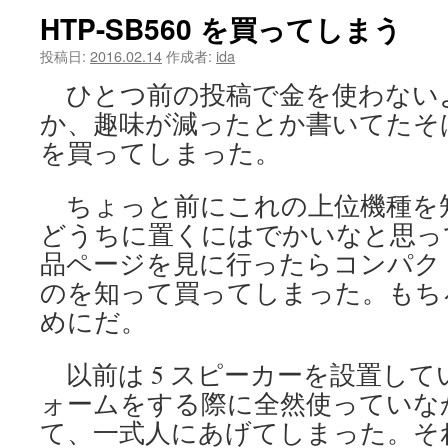
HTP-SB560 を買ってしまう
ツ
投稿日:
2016.02.14
作成者:
ida
へ
ひとつ前の投稿で金を使わない
ス
か、趣味が減ったとか書いてたそ
キ
を買ってしまった。
ッ
ちょっと前にこれの上位機種を
プ
どうちに置くにはでかいなと思っ
品ページを見に行ったらコンパク
のを知って買ってしまった。もち
めにだ。
以前は 5 スピーカーを設置し
ォームをする際に全然使っていな
て、一式人にあげてしまった。そ