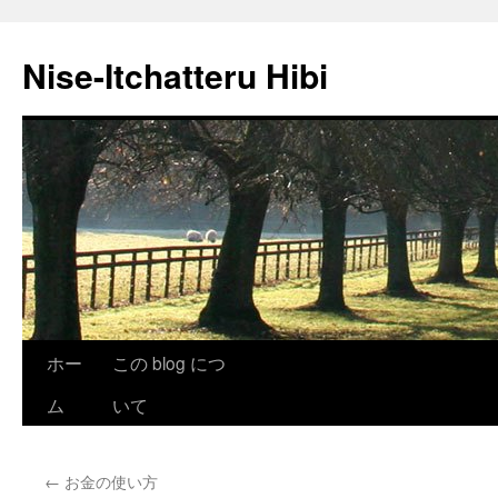
Nise-Itchatteru Hibi
コ
ホー
この blog につ
ン
ム
いて
テ
←
お金の使い方
ン