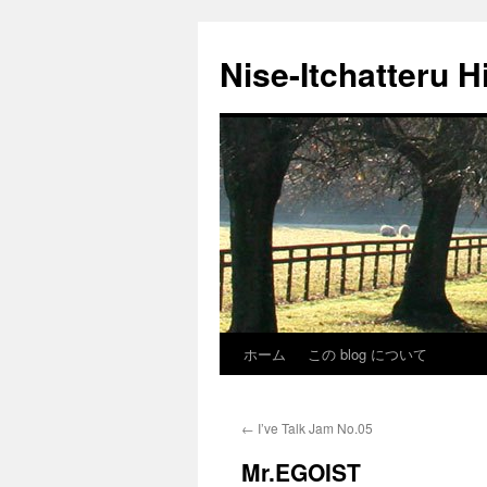
Nise-Itchatteru H
ホーム
この blog について
コ
ン
←
I’ve Talk Jam No.05
テ
Mr.EGOIST
ン