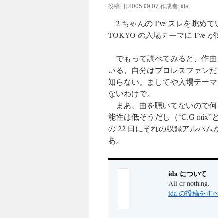
投稿日:
2005.09.07
作成者:
ida
ツ
2 ちゃんの I’ve スレを眺め
へ
TOKYO の入場テーマに I’v
ス
でもって調べてみると、作曲が「C
いる。自分はプロレスファンだ
キ
知らない。ましてや入場テーマ
ッ
ないわけで。
まあ、曲を聴いてないので何とも
プ
能性は低そうだし（“C.G m
の 22 日にそれの収録アルバ
あ。
ida について
All or nothing.
ida の投稿を