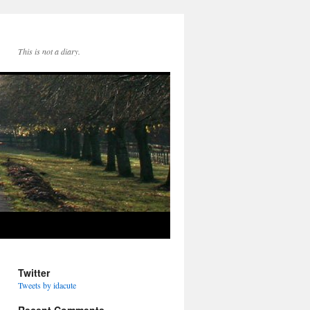
This is not a diary.
Twitter
Tweets by idacute