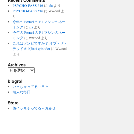
Recent Comments
PSYCHO-PASS #16
に
ida
より
PSYCHO-PASS #16
に
Wwood
よ
り
今年の Ferrari の F1 マシンのネー
ミング
に
ida
より
今年の Ferrari の F1 マシンのネー
ミング
に
Wwood
より
これはゾンビですか？ オブ・ザ・
デッド #10(final episode)
に
Wwood
より
Archives
Archives
blogroll
いっちゃってる～日々
瑣末な毎日
Store
偽イッちゃってる～おみせ