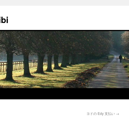
ibi
ヨドの Edy 支払い
→