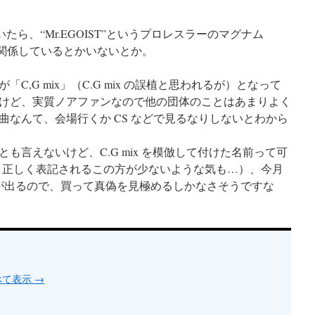
ていたら、“Mr.EGOIST”というプロレスラーのマグナム
e が関係しているとかいないとか。
,G mix」（C.G mix の誤植と思われるが）となって
けど、実質ノアファンなので他の団体のことはあまりよく
曲なんて、会場行くか CS などで見るなりしないとわから
言えないけど、C.G mix を模倣して付けた名前って可
ix”と正しく表記されるこの方が少ないような気も…）、今月
ムが出るので、買って真偽を見極めるしかなさそうですな
すべて表示
→