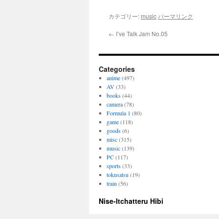
カテゴリー:
music
パーマリンク
←
I’ve Talk Jam No.05
Categories
anime
(497)
AV
(33)
books
(44)
camera
(78)
Formula 1
(80)
game
(118)
goods
(6)
misc
(315)
music
(139)
PC
(117)
sports
(33)
tokusatsu
(19)
train
(56)
Nise-Itchatteru Hibi