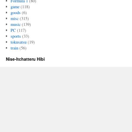
Formula 1
(80)
game
(118)
goods
(6)
misc
(315)
music
(139)
PC
(117)
sports
(33)
tokusatsu
(19)
train
(56)
Nise-Itchatteru Hibi