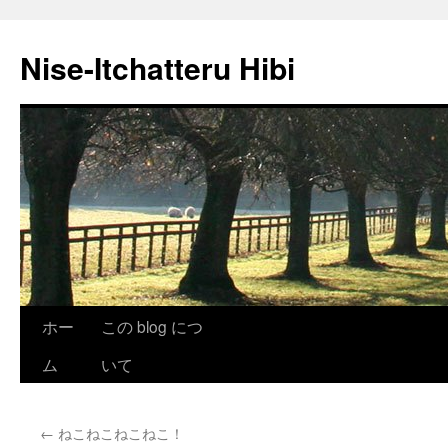
Nise-Itchatteru Hibi
コ
ホー
この blog につ
ン
ム
いて
テ
←
ねこねこねこねこ！
ン