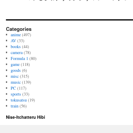
Categories
anime
(497)
AV
(33)
books
(44)
camera
(78)
Formula 1
(80)
game
(118)
goods
(6)
misc
(315)
music
(139)
PC
(117)
sports
(33)
tokusatsu
(19)
train
(56)
Nise-Itchatteru Hibi