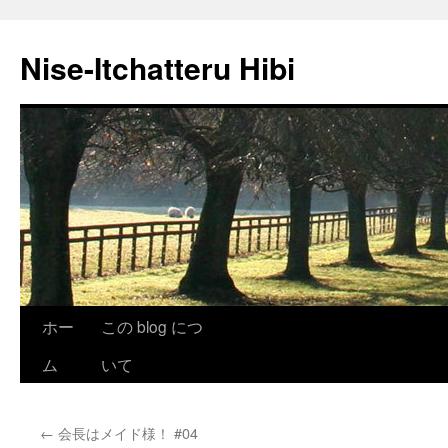
Nise-Itchatteru Hibi
コ
ホー
この blog につ
ン
ム
いて
テ
←
会長はメイド様！ #04
ン