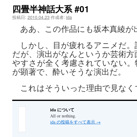
四畳半神話大系 #01
ツ
投稿日:
2010.04.23
作成者:
ida
へ
ああ、この作品にも坂本真綾が
ス
しかし、目が疲れるアニメだ。
キ
だが、演出がなんというか芸術方
ッ
やすさが全く考慮されていない。特に
プ
が顕著で、酔いそうな演出だ。
これはそういった理由で見なく
ida について
All or nothing.
ida の投稿をすべて表示
→