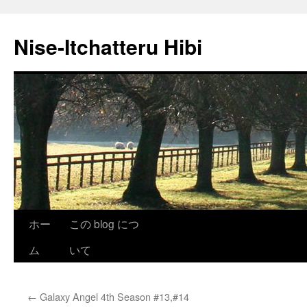
Nise-Itchatteru Hibi
コ
ホー
この blog につ
ン
ム
いて
テ
←
Galaxy Angel 4th Season #13,#14
ン