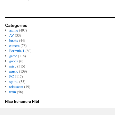
Categories
anime
(497)
AV
(33)
books
(44)
camera
(78)
Formula 1
(80)
game
(118)
goods
(6)
misc
(315)
music
(139)
PC
(117)
sports
(33)
tokusatsu
(19)
train
(56)
Nise-Itchatteru Hibi