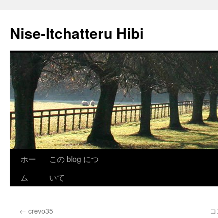
Nise-Itchatteru Hibi
コ
ホー
この blog につ
ン
ム
いて
テ
←
crevo35
コ
ン