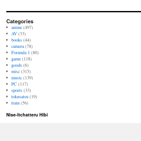
Categories
anime
(497)
AV
(33)
books
(44)
camera
(78)
Formula 1
(80)
game
(118)
goods
(6)
misc
(315)
music
(139)
PC
(117)
sports
(33)
tokusatsu
(19)
train
(56)
Nise-Itchatteru Hibi