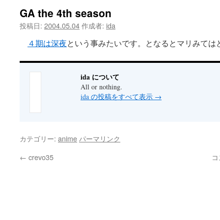
GA the 4th season
ツ
投稿日:
2004.05.04
作成者:
ida
へ
４期は深夜
という事みたいです。となるとマリみては
ス
キ
ida について
All or nothing.
ッ
ida の投稿をすべて表示
→
プ
カテゴリー:
anime
パーマリンク
←
crevo35
コ