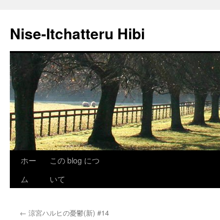
Nise-Itchatteru Hibi
コ
ホー
この blog につ
ン
ム
いて
テ
←
涼宮ハルヒの憂鬱(新) #14
ン