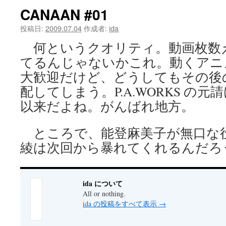
CANAAN #01
ツ
投稿日:
2009.07.04
作成者:
ida
へ
何というクオリティ。動画枚数
ス
てるんじゃないかこれ。動くアニ
キ
大歓迎だけど、どうしてもその後
配してしまう。P.A.WORKS の元請けっ
ッ
以来だよね。がんばれ地方。
プ
ところで、能登麻美子が無口な
綾は次回から暴れてくれるんだろ
ida について
All or nothing.
ida の投稿をすべて表示
→