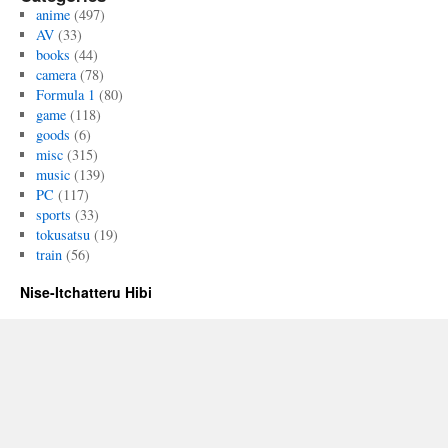
anime
(497)
AV
(33)
books
(44)
camera
(78)
Formula 1
(80)
game
(118)
goods
(6)
misc
(315)
music
(139)
PC
(117)
sports
(33)
tokusatsu
(19)
train
(56)
Nise-Itchatteru Hibi