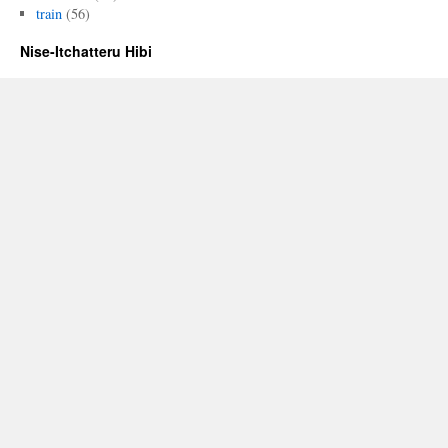
train
(56)
Nise-Itchatteru Hibi