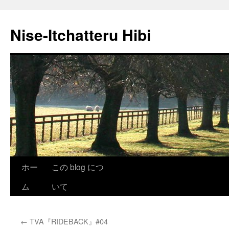
Nise-Itchatteru Hibi
コ
ホー
この blog につ
ン
ム
いて
テ
←
TVA『RIDEBACK』#04
ン