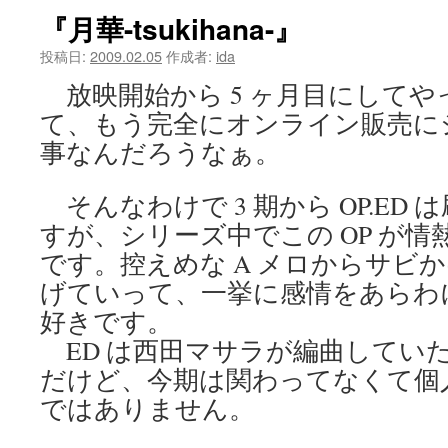
『月華-tsukihana-』
ツ
投稿日:
2009.02.05
作成者:
ida
へ
放映開始から 5 ヶ月目にしてや
ス
て、もう完全にオンライン販売に
キ
事なんだろうなぁ。
ッ
そんなわけで 3 期から OP.ED
プ
すが、シリーズ中でこの OP が
です。控えめな A メロからサビ
げていって、一挙に感情をあらわ
好きです。
ED は西田マサラが編曲していた 
だけど、今期は関わってなくて個
ではありません。